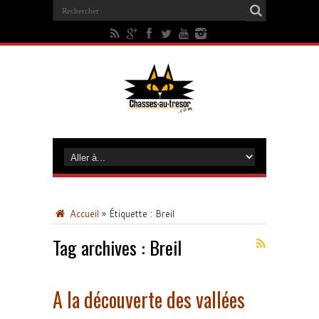
Accueil
»
Étiquette :
Breil
Tag archives :
Breil
A la découverte des vallées