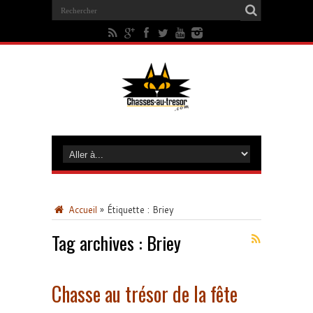
Accueil
»
Étiquette :
Briey
Tag archives :
Briey
Chasse au trésor de la fête