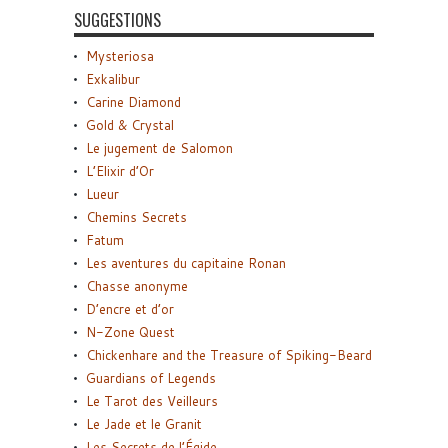
SUGGESTIONS
Mysteriosa
Exkalibur
Carine Diamond
Gold & Crystal
Le jugement de Salomon
L’Elixir d’Or
Lueur
Chemins Secrets
Fatum
Les aventures du capitaine Ronan
Chasse anonyme
D’encre et d’or
N-Zone Quest
Chickenhare and the Treasure of Spiking-Beard
Guardians of Legends
Le Tarot des Veilleurs
Le Jade et le Granit
Les Secrets de l’Égide