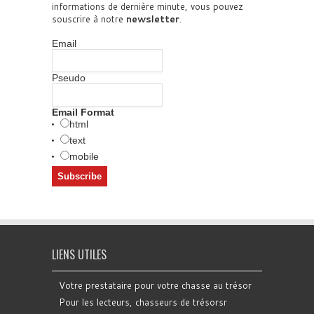
informations de dernière minute, vous pouvez
souscrire à notre
newsletter
.
Email
Pseudo
Email Format
html
text
mobile
LIENS UTILES
Votre prestataire pour votre chasse au trésor
Pour les lecteurs, chasseurs de trésorsr