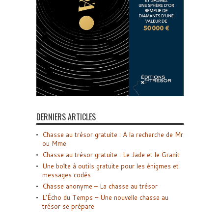
DERNIERS ARTICLES
Chasse au trésor gratuite : A la recherche de Mr
ou Mme
Chasse au trésor gratuite : Le Jade et le Granit
Une boîte à outils gratuite pour les énigmes et
messages codés
Chasse anonyme – La chasse au trésor
L’Écho du Temps – Une nouvelle chasse au
trésor se prépare