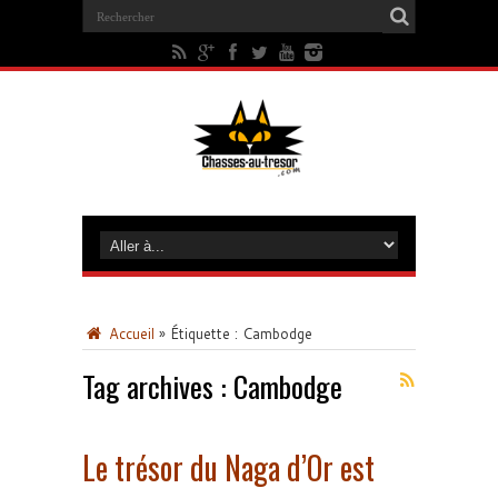
Accueil
»
Étiquette :
Cambodge
Tag archives :
Cambodge
Le trésor du Naga d’Or est