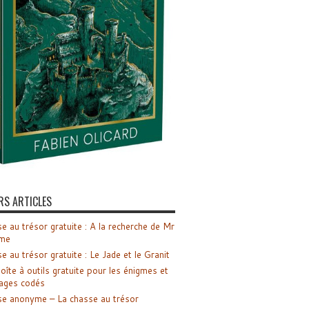
RS ARTICLES
e au trésor gratuite : A la recherche de Mr
me
e au trésor gratuite : Le Jade et le Granit
oîte à outils gratuite pour les énigmes et
ages codés
e anonyme – La chasse au trésor