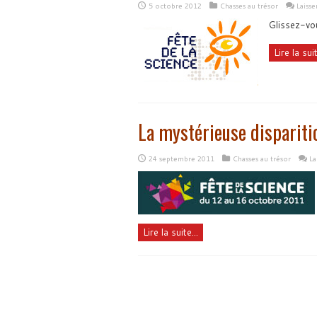
5 octobre 2012
Chasses au trésor
Laiss
Glissez-vou
Lire la suit
La mystérieuse dispariti
24 septembre 2011
Chasses au trésor
La
Lire la suite...