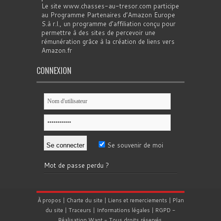
Le site www.chasses-au-tresor.com participe
au Programme Partenaires d’Amazon Europe
S.à r.l., un programme d’affiliation conçu pour
permettre à des sites de percevoir une
rémunération grâce à la création de liens vers
Amazon.fr
CONNEXION
Se souvenir de moi
Mot de passe perdu ?
À propos
|
Charte du site
|
Liens et remerciements
|
Plan
du site
|
Traceurs
|
Informations légales
|
RGPD
-
Réalisation
Want
- Tous droits réservés.