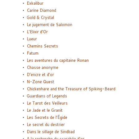
Exkalibur
Carine Diamond
Gold & Crystal
Le jugement de Salomon
L’Elixir d’Or
Lueur
Chemins Secrets
Fatum
Les aventures du capitaine Ronan
Chasse anonyme
D’encre et d’or
N-Zone Quest
Chickenhare and the Treasure of Spiking-Beard
Guardians of Legends
Le Tarot des Veilleurs
Le Jade et le Granit
Les Secrets de l’Égide
Le secret du destrier
Dans le sillage de Sindbad
A la recherche du scarabée d’or