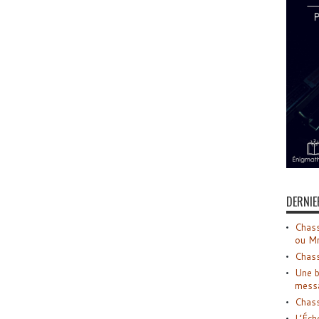
DERNIE
Chass
ou M
Chass
Une b
mess
Chass
L’Éch