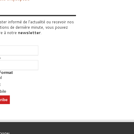
ster informé de l'actualité ou recevoir nos
tions de dernière minute, vous pouvez
re à notre
newsletter
.
o
Format
l
t
ile