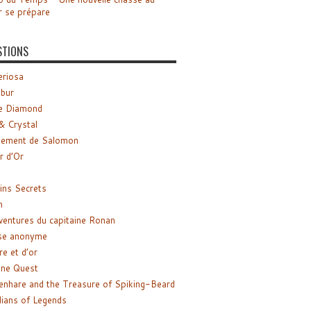
r se prépare
STIONS
riosa
ibur
e Diamond
& Crystal
gement de Salomon
ir d’Or
ns Secrets
m
ventures du capitaine Ronan
se anonyme
re et d’or
ne Quest
enhare and the Treasure of Spiking-Beard
ians of Legends