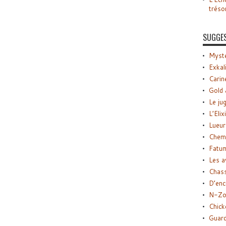
tréso
SUGGE
Myste
Exkal
Carin
Gold 
Le ju
L’Elix
Lueur
Chemi
Fatu
Les a
Chas
D’enc
N-Zo
Chick
Guard