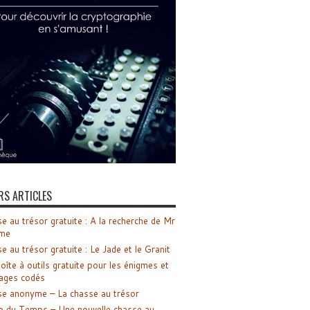
RS ARTICLES
e au trésor gratuite : A la recherche de Mr
me
e au trésor gratuite : Le Jade et le Granit
oîte à outils gratuite pour les énigmes et
ages codés
e anonyme – La chasse au trésor
o du Temps – Une nouvelle chasse au