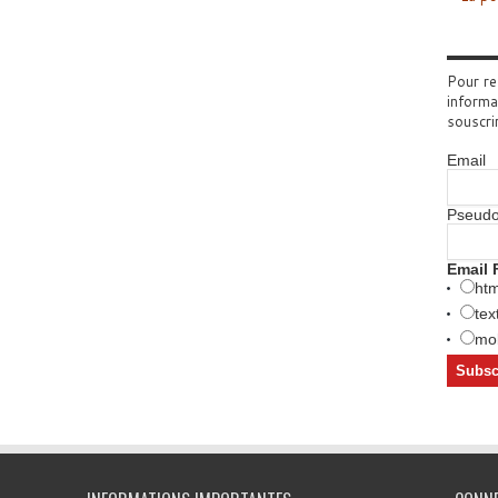
Pour re
informa
souscri
Email
Pseud
Email 
htm
tex
mob