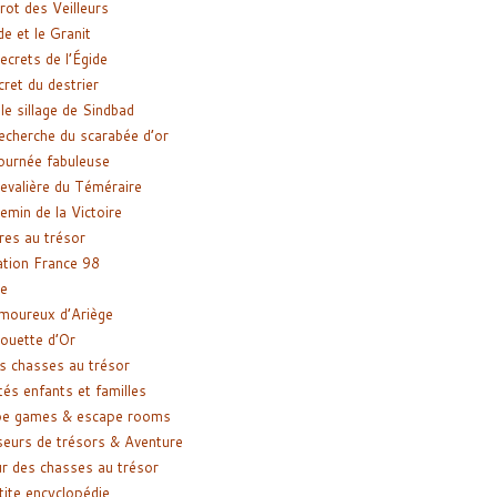
rot des Veilleurs
de et le Granit
ecrets de l’Égide
cret du destrier
le sillage de Sindbad
recherche du scarabée d’or
ournée fabuleuse
evalière du Téméraire
emin de la Victoire
res au trésor
tion France 98
e
moureux d’Ariège
ouette d’Or
s chasses au trésor
tés enfants et familles
pe games & escape rooms
eurs de trésors & Aventure
r des chasses au trésor
tite encyclopédie