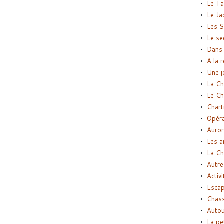
Le Ta
Le Ja
Les S
Le se
Dans 
A la 
Une j
La Ch
Le Ch
Chart
Opéra
Auror
Les a
La Ch
Autre
Activi
Esca
Chass
Autou
La pe