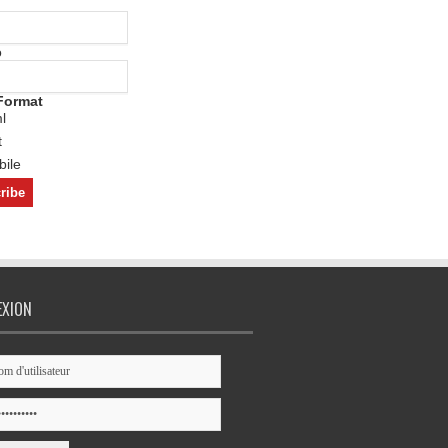
o
Format
l
t
ile
EXION