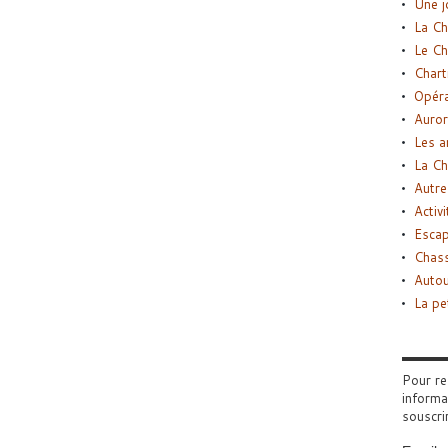
Une j
La Ch
Le Ch
Chart
Opéra
Auror
Les a
La Ch
Autre
Activi
Esca
Chass
Autou
La pe
Pour re
informa
souscri