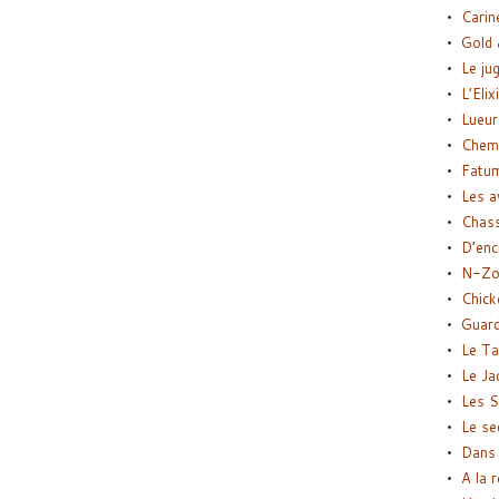
Carin
Gold 
Le ju
L’Elix
Lueur
Chemi
Fatu
Les a
Chas
D’enc
N-Zo
Chick
Guard
Le Ta
Le Ja
Les S
Le se
Dans 
A la 