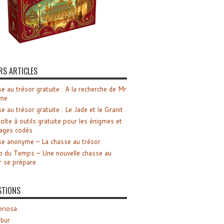
RS ARTICLES
e au trésor gratuite : A la recherche de Mr
me
e au trésor gratuite : Le Jade et le Granit
oîte à outils gratuite pour les énigmes et
ages codés
e anonyme – La chasse au trésor
o du Temps – Une nouvelle chasse au
r se prépare
STIONS
riosa
ibur