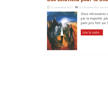
11 novembre 2017
La Chouette d'Or
,
Les én
Vous retrouverez d
par la majorité, pl
parti pris fort sur
Lire la suite...