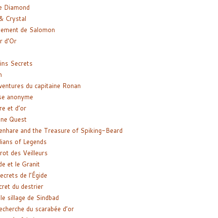
e Diamond
& Crystal
gement de Salomon
ir d’Or
ns Secrets
m
ventures du capitaine Ronan
se anonyme
re et d’or
ne Quest
enhare and the Treasure of Spiking-Beard
ians of Legends
rot des Veilleurs
de et le Granit
ecrets de l’Égide
cret du destrier
le sillage de Sindbad
recherche du scarabée d’or