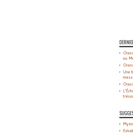
DERNIE
Chass
ou M
Chass
Une b
mess
Chass
L’Éch
tréso
SUGGE
Myste
Exkal