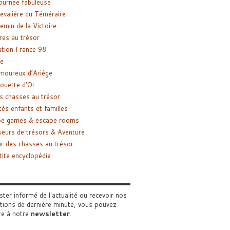
ournée fabuleuse
evalière du Téméraire
emin de la Victoire
res au trésor
tion France 98
e
moureux d’Ariège
ouette d’Or
s chasses au trésor
tés enfants et familles
pe games & escape rooms
eurs de trésors & Aventure
r des chasses au trésor
tite encyclopédie
ster informé de l'actualité ou recevoir nos
tions de dernière minute, vous pouvez
re à notre
newsletter
.