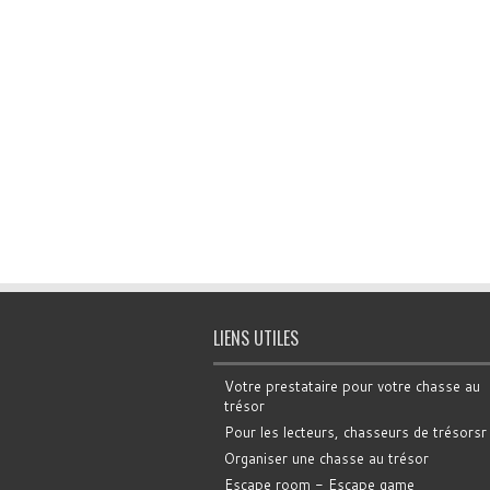
LIENS UTILES
Votre prestataire pour votre chasse au
trésor
Pour les lecteurs, chasseurs de trésorsr
Organiser une chasse au trésor
Escape room - Escape game