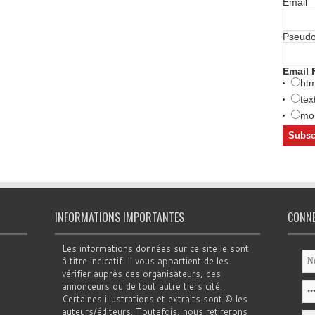
Email
Pseud
Email 
htm
tex
mob
INFORMATIONS IMPORTANTES
CONN
Les informations données sur ce site le sont
à titre indicatif. Il vous appartient de les
vérifier auprès des organisateurs, des
annonceurs ou de tout autre tiers cité.
Certaines illustrations et extraits sont © les
auteurs/éditeurs. Toutefois, nous retirerons