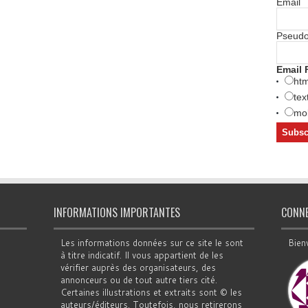
Email
Pseud
Email 
htm
tex
mob
INFORMATIONS IMPORTANTES
CONN
Les informations données sur ce site le sont
Bien
à titre indicatif. Il vous appartient de les
vérifier auprès des organisateurs, des
annonceurs ou de tout autre tiers cité.
Certaines illustrations et extraits sont © les
auteurs/éditeurs. Toutefois, nous retirerons