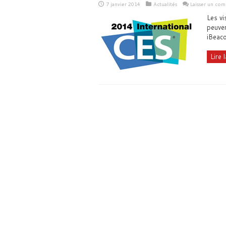
7 janvier 2014
Actualités
Laisser un co
Les vi
peuven
iBeac
Lire l