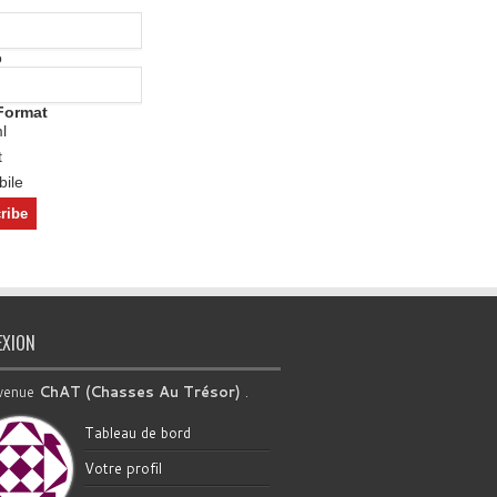
o
Format
l
t
ile
EXION
venue
ChAT (Chasses Au Trésor)
.
Tableau de bord
Votre profil