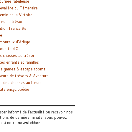
ournée fabuleuse
evalière du Téméraire
emin de la Victoire
res au trésor
tion France 98
e
moureux d’Ariège
ouette d’Or
s chasses au trésor
tés enfants et familles
pe games & escape rooms
eurs de trésors & Aventure
r des chasses au trésor
tite encyclopédie
ster informé de l'actualité ou recevoir nos
tions de dernière minute, vous pouvez
re à notre
newsletter
.