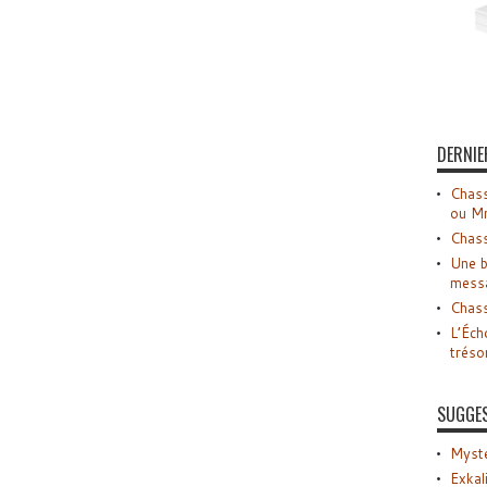
DERNIE
Chass
ou M
Chass
Une b
mess
Chass
L’Éch
tréso
SUGGE
Myste
Exkal