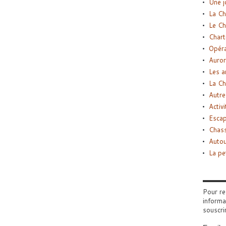
Une j
La Ch
Le Ch
Chart
Opéra
Auror
Les a
La Ch
Autre
Activi
Esca
Chass
Autou
La pe
Pour re
informa
souscri