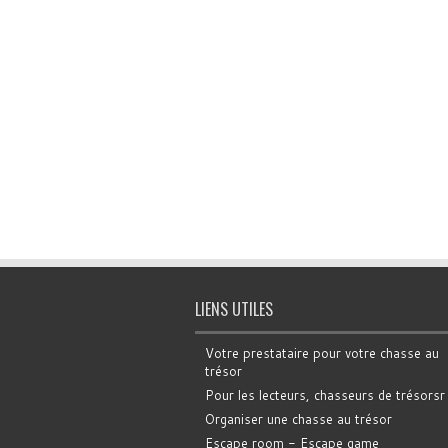
LIENS UTILES
Votre prestataire pour votre chasse au
trésor
Pour les lecteurs, chasseurs de trésorsr
Organiser une chasse au trésor
Escape room - Escape game