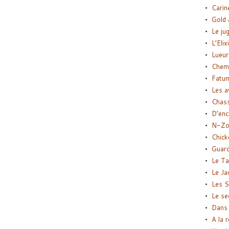
Carin
Gold 
Le ju
L’Elix
Lueur
Chemi
Fatu
Les a
Chas
D’enc
N-Zo
Chick
Guard
Le Ta
Le Ja
Les S
Le se
Dans 
A la 