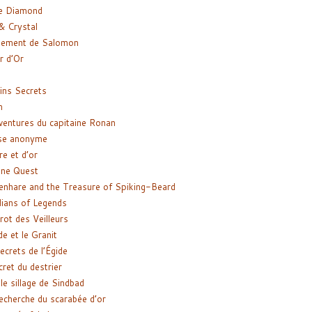
e Diamond
& Crystal
gement de Salomon
ir d’Or
ns Secrets
m
ventures du capitaine Ronan
se anonyme
re et d’or
ne Quest
enhare and the Treasure of Spiking-Beard
ians of Legends
rot des Veilleurs
de et le Granit
ecrets de l’Égide
cret du destrier
le sillage de Sindbad
recherche du scarabée d’or