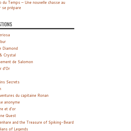
o du Temps – Une nouvelle chasse au
r se prépare
STIONS
riosa
ibur
e Diamond
& Crystal
gement de Salomon
ir d’Or
ns Secrets
m
ventures du capitaine Ronan
se anonyme
re et d’or
ne Quest
enhare and the Treasure of Spiking-Beard
ians of Legends