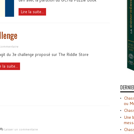
défi avec la parution du GCHQ Puzzle Book
Lire la suite...
llenge
 commentaire
'agit du 3e challenge proposé sur The Riddle Store
e la suite...
DERNIE
Chass
ou M
Chass
Une b
mess
Chass
Laisser un commentaire