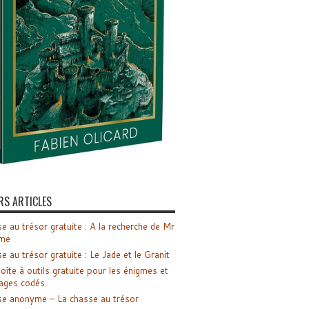
RS ARTICLES
e au trésor gratuite : A la recherche de Mr
me
e au trésor gratuite : Le Jade et le Granit
oîte à outils gratuite pour les énigmes et
ages codés
e anonyme – La chasse au trésor