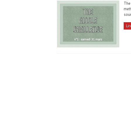
The 
mett
soum
Lir