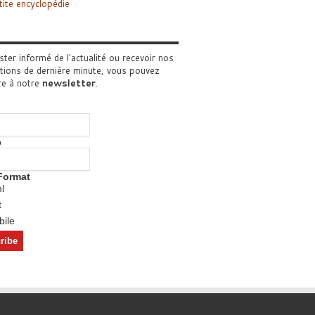
tite encyclopédie
ster informé de l'actualité ou recevoir nos
tions de dernière minute, vous pouvez
re à notre
newsletter
.
o
Format
l
t
ile