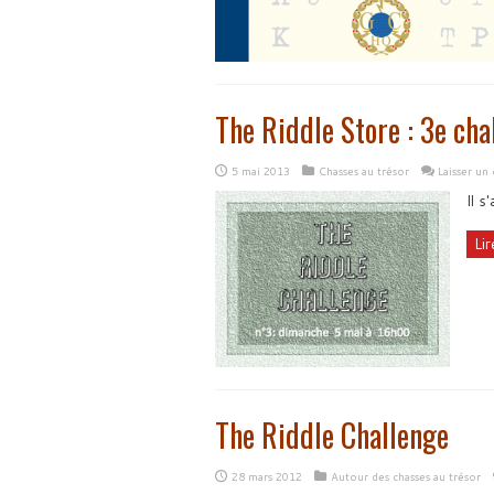
The Riddle Store : 3e cha
5 mai 2013
Chasses au trésor
Laisser un
Il s
Lir
The Riddle Challenge
28 mars 2012
Autour des chasses au trésor