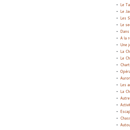
Le Ta
Le Ja
Les S
Le se
Dans 
A la 
Une j
La Ch
Le Ch
Chart
Opéra
Auror
Les a
La Ch
Autre
Activi
Esca
Chass
Autou