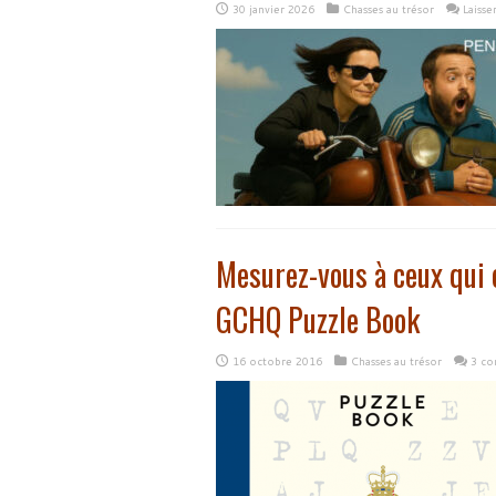
30 janvier 2026
Chasses au trésor
Laiss
Mesurez-vous à ceux qui 
GCHQ Puzzle Book
16 octobre 2016
Chasses au trésor
3 co