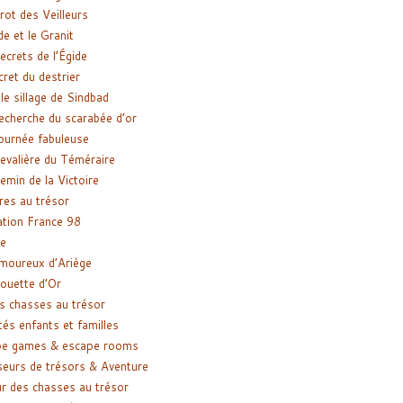
rot des Veilleurs
de et le Granit
ecrets de l’Égide
cret du destrier
le sillage de Sindbad
recherche du scarabée d’or
ournée fabuleuse
evalière du Téméraire
emin de la Victoire
res au trésor
tion France 98
e
moureux d’Ariège
ouette d’Or
s chasses au trésor
tés enfants et familles
pe games & escape rooms
eurs de trésors & Aventure
r des chasses au trésor