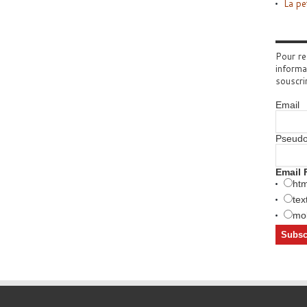
La pe
Pour re
informa
souscri
Email
Pseud
Email 
htm
tex
mob