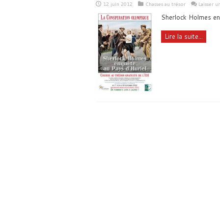
12 juin 2012
Chasses au trésor
Laisser 
Sherlock Holmes en
Lire la suite...