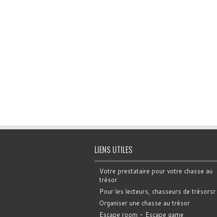
LIENS UTILES
Votre prestataire pour votre chasse au
trésor
Pour les lecteurs, chasseurs de trésorsr
Organiser une chasse au trésor
Escape room - Escape game