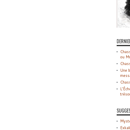
DERNIE
Chass
ou M
Chass
Une b
mess
Chass
L’Éch
tréso
SUGGE
Myste
Exkal