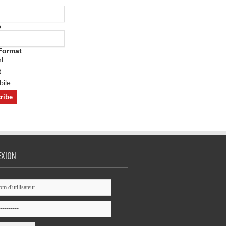
o
Format
l
t
ile
EXION