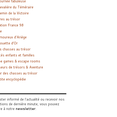
ournée fabuleuse
evalière du Téméraire
emin de la Victoire
res au trésor
tion France 98
e
moureux d’Ariège
ouette d’Or
s chasses au trésor
tés enfants et familles
pe games & escape rooms
eurs de trésors & Aventure
r des chasses au trésor
tite encyclopédie
ster informé de l'actualité ou recevoir nos
tions de dernière minute, vous pouvez
re à notre
newsletter
.