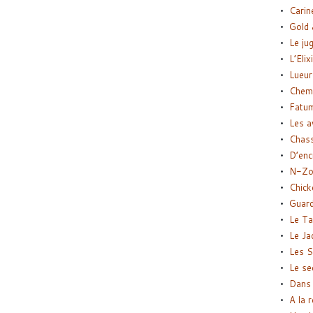
Carin
Gold 
Le ju
L’Elix
Lueur
Chemi
Fatu
Les a
Chas
D’enc
N-Zo
Chick
Guard
Le Ta
Le Ja
Les S
Le se
Dans 
A la 