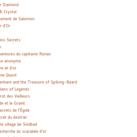
e Diamond
& Crystal
gement de Salomon
ir d’Or
ns Secrets
m
ventures du capitaine Ronan
se anonyme
re et d’or
ne Quest
enhare and the Treasure of Spiking-Beard
ians of Legends
rot des Veilleurs
de et le Granit
ecrets de l’Égide
cret du destrier
le sillage de Sindbad
recherche du scarabée d’or