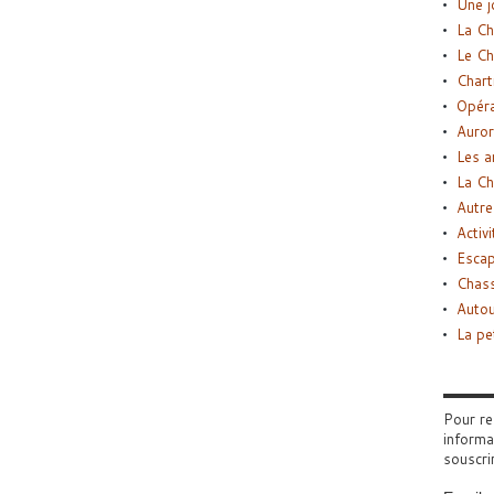
Une j
La Ch
Le Ch
Chart
Opéra
Auror
Les a
La Ch
Autre
Activi
Esca
Chass
Autou
La pe
Pour re
informa
souscri