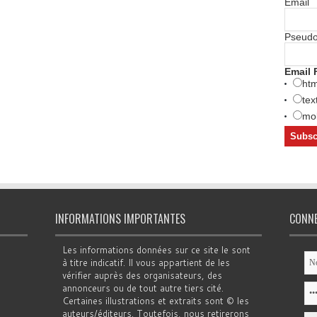
Email
Pseud
Email 
htm
tex
mob
INFORMATIONS IMPORTANTES
CONN
Les informations données sur ce site le sont
à titre indicatif. Il vous appartient de les
vérifier auprès des organisateurs, des
annonceurs ou de tout autre tiers cité.
Certaines illustrations et extraits sont © les
auteurs/éditeurs. Toutefois, nous retirerons