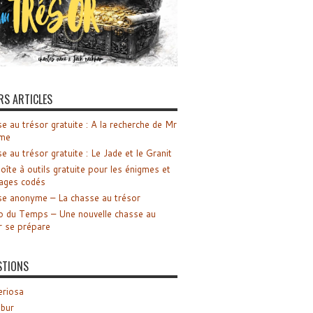
RS ARTICLES
e au trésor gratuite : A la recherche de Mr
me
e au trésor gratuite : Le Jade et le Granit
oîte à outils gratuite pour les énigmes et
ages codés
e anonyme – La chasse au trésor
o du Temps – Une nouvelle chasse au
r se prépare
STIONS
riosa
ibur