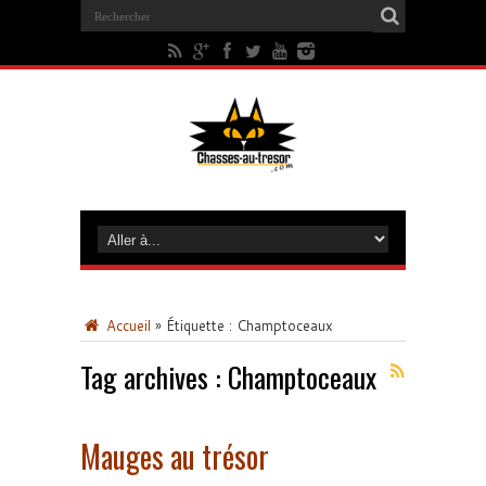
Accueil
»
Étiquette :
Champtoceaux
Tag archives :
Champtoceaux
Mauges au trésor