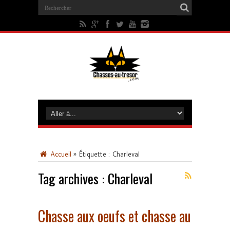
Accueil
»
Étiquette :
Charleval
Tag archives :
Charleval
Chasse aux oeufs et chasse au