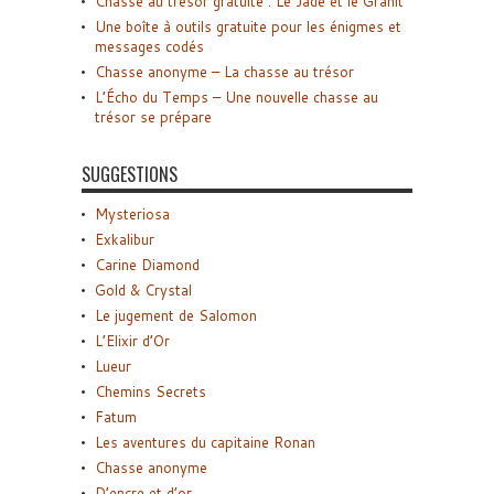
Chasse au trésor gratuite : Le Jade et le Granit
Une boîte à outils gratuite pour les énigmes et
messages codés
Chasse anonyme – La chasse au trésor
L’Écho du Temps – Une nouvelle chasse au
trésor se prépare
SUGGESTIONS
Mysteriosa
Exkalibur
Carine Diamond
Gold & Crystal
Le jugement de Salomon
L’Elixir d’Or
Lueur
Chemins Secrets
Fatum
Les aventures du capitaine Ronan
Chasse anonyme
D’encre et d’or