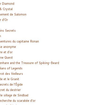
e Diamond
& Crystal
gement de Salomon
ir d’Or
ns Secrets
m
ventures du capitaine Ronan
se anonyme
re et d’or
ne Quest
enhare and the Treasure of Spiking-Beard
ians of Legends
rot des Veilleurs
de et le Granit
ecrets de l’Égide
cret du destrier
le sillage de Sindbad
recherche du scarabée d’or