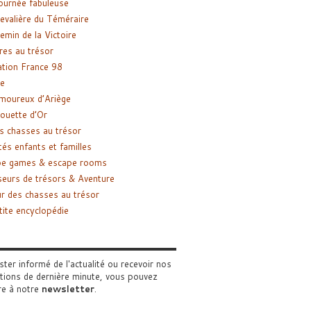
ournée fabuleuse
evalière du Téméraire
emin de la Victoire
res au trésor
tion France 98
e
moureux d’Ariège
ouette d’Or
s chasses au trésor
tés enfants et familles
pe games & escape rooms
eurs de trésors & Aventure
r des chasses au trésor
tite encyclopédie
ster informé de l'actualité ou recevoir nos
tions de dernière minute, vous pouvez
re à notre
newsletter
.