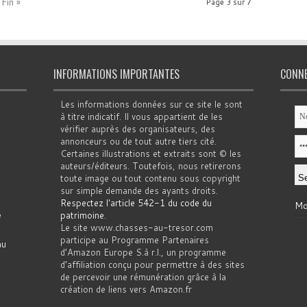
Fin »
Page 3 sur 7
INFORMATIONS IMPORTANTES
CONN
Les informations données sur ce site le sont
à titre indicatif. Il vous appartient de les
vérifier auprès des organisateurs, des
annonceurs ou de tout autre tiers cité.
Certaines illustrations et extraits sont © les
auteurs/éditeurs. Toutefois, nous retirerons
toute image ou tout contenu sous copyright
sur simple demande des ayants droits.
Respectez l'article 542-1 du code du
Mo
e
patrimoine
.
Le site www.chasses-au-tresor.com
participe au Programme Partenaires
au
d’Amazon Europe S.à r.l., un programme
d’affiliation conçu pour permettre à des sites
de percevoir une rémunération grâce à la
création de liens vers Amazon.fr