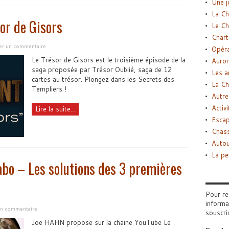
Une j
La Ch
or de Gisors
Le Ch
Chart
ser un commentaire
Opéra
Le Trésor de Gisors est le troisième épisode de la
Auror
saga proposée par Trésor Oublié, saga de 12
Les a
cartes au trésor. Plongez dans les Secrets des
La Ch
Templiers !
Autre
Activi
Lire la suite...
Esca
Chass
Autou
La pe
abo – Les solutions des 3 premières
Pour re
informa
 un commentaire
souscri
Joe HAHN propose sur la chaine YouTube Le