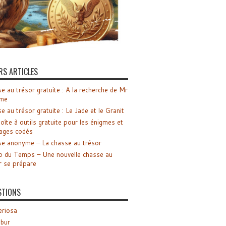
RS ARTICLES
e au trésor gratuite : A la recherche de Mr
me
e au trésor gratuite : Le Jade et le Granit
oîte à outils gratuite pour les énigmes et
ages codés
e anonyme – La chasse au trésor
o du Temps – Une nouvelle chasse au
r se prépare
STIONS
riosa
ibur