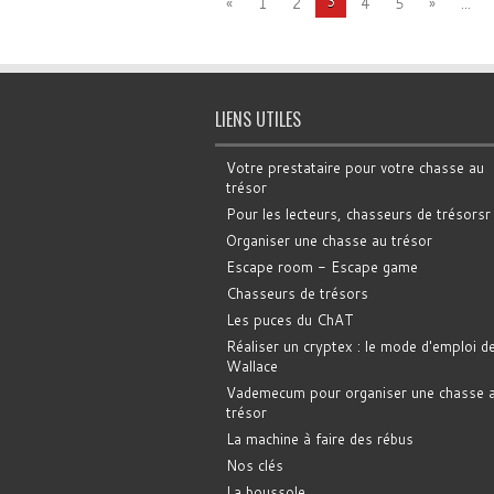
3
«
1
2
4
5
»
...
LIENS UTILES
Votre prestataire pour votre chasse au
trésor
Pour les lecteurs, chasseurs de trésorsr
Organiser une chasse au trésor
Escape room - Escape game
Chasseurs de trésors
Les puces du ChAT
Réaliser un cryptex : le mode d'emploi d
Wallace
Vademecum pour organiser une chasse 
trésor
La machine à faire des rébus
Nos clés
La boussole