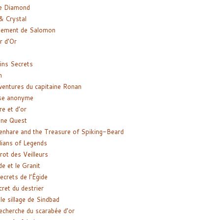
e Diamond
& Crystal
gement de Salomon
ir d’Or
ns Secrets
m
ventures du capitaine Ronan
se anonyme
re et d’or
ne Quest
enhare and the Treasure of Spiking-Beard
ians of Legends
rot des Veilleurs
de et le Granit
ecrets de l’Égide
cret du destrier
le sillage de Sindbad
recherche du scarabée d’or