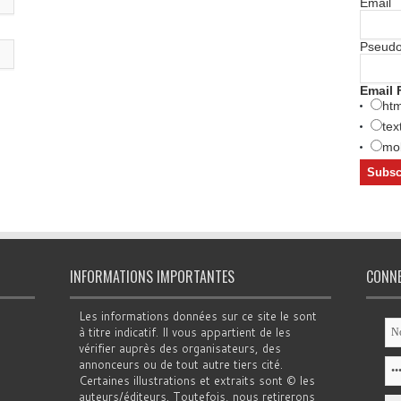
Email
Pseud
Email 
htm
tex
mob
INFORMATIONS IMPORTANTES
CONN
Les informations données sur ce site le sont
à titre indicatif. Il vous appartient de les
vérifier auprès des organisateurs, des
annonceurs ou de tout autre tiers cité.
Certaines illustrations et extraits sont © les
auteurs/éditeurs. Toutefois, nous retirerons