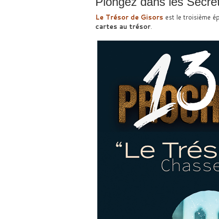
Plongez dans les Secret
Le Trésor de Gisors
est le troisième é
cartes au trésor
.