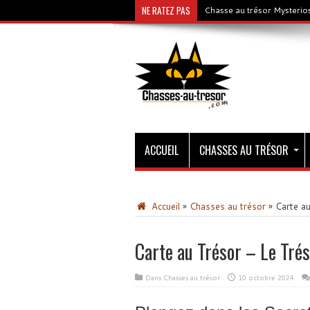
NE RATEZ PAS
Chasse au trésor Mysterios
ACCUEIL
CHASSES AU TRÉSOR
Accueil
»
Chasses au trésor
»
Carte au
Carte au Trésor – Le Trés
Dans
Chasses au trésor
10 octobre 2024