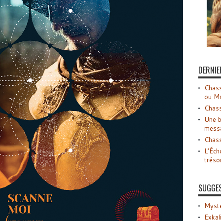
DERNIE
Chass
ou M
Chass
Une b
mess
Chass
L’Éch
tréso
SUGGE
Myste
Exkal