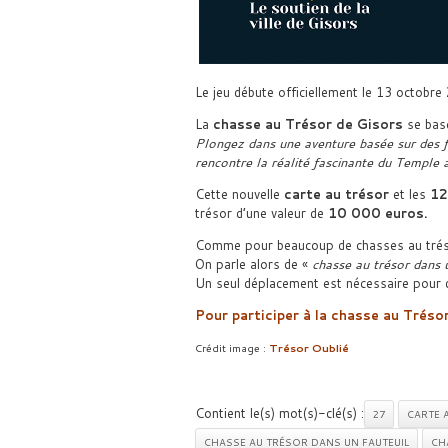
Le jeu débute officiellement le 13 octobre
La
chasse au Trésor de Gisors
se base
Plongez dans une aventure basée sur des fa
rencontre la réalité fascinante du Temple
Cette nouvelle
carte au trésor
et les
12
trésor d’une valeur de
10 000 euros.
Comme pour beaucoup de chasses au trésor
On parle alors de «
chasse au trésor dans u
Un seul déplacement est nécessaire pour dé
Pour participer à la chasse au Trés
Crédit image :
Trésor Oublié
Contient le(s) mot(s)-clé(s) :
27
CARTE 
CHASSE AU TRÉSOR DANS UN FAUTEUIL
CH