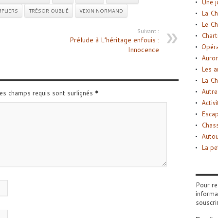
Une j
PLIERS
TRÉSOR OUBLIÉ
VEXIN NORMAND
La Ch
Le Ch
Suivant :
Chart
Prélude à L’héritage enfouis :
Opéra
Innocence
Auror
Les a
La Ch
Autre
Les champs requis sont surlignés
*
Activi
Esca
Chass
Autou
La pe
Pour re
informa
souscri