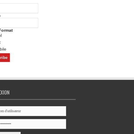
o
Format
l
t
ile
EXION