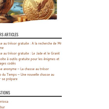
RS ARTICLES
e au trésor gratuite : A la recherche de Mr
me
e au trésor gratuite : Le Jade et le Granit
oîte à outils gratuite pour les énigmes et
ages codés
e anonyme – La chasse au trésor
o du Temps – Une nouvelle chasse au
r se prépare
STIONS
riosa
ibur