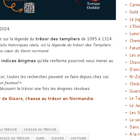
Carin
Gold 
Le ju
L’Elix
 2024.
Lueur
 sur la légende du
trésor des templiers
de 1095 à 1314 :
Chemi
its historiques réels, où la légende du trésor des Templiers
Fatu
 au cœur du Vexin normand.
Les a
 indices énigmes
qu’elle renferme pourront vous mener au
Chas
D’enc
N-Zo
, toutes les recherches peuvent se faire depuis chez soi.
n fauteuil
».
Chick
couvrir le trésor une fois les énigmes résolues.
Guard
Le Ta
or de Gisors, chasse au trésor en Normandie
.
Le Ja
Les S
Le se
Dans 
AU TRÉSOR
CHASSE AU TRÉSOR
A la 
ASSES AU TRÉSOR
EURE
GISORS
HISTOIRE