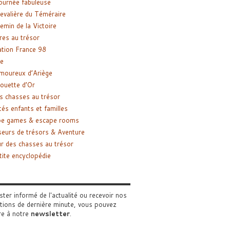
ournée fabuleuse
evalière du Téméraire
emin de la Victoire
res au trésor
tion France 98
e
moureux d’Ariège
ouette d’Or
s chasses au trésor
tés enfants et familles
pe games & escape rooms
eurs de trésors & Aventure
r des chasses au trésor
tite encyclopédie
ster informé de l'actualité ou recevoir nos
tions de dernière minute, vous pouvez
re à notre
newsletter
.