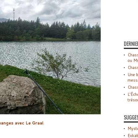
DERNIE
Chass
ou M
Chass
Une b
mess
Chass
L’Éch
tréso
SUGGE
hanges avec Le Graal
.
Myste
Exkal