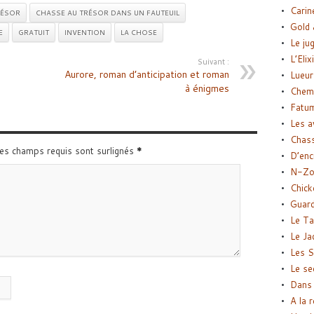
Carin
RÉSOR
CHASSE AU TRÉSOR DANS UN FAUTEUIL
Gold 
E
GRATUIT
INVENTION
LA CHOSE
Le ju
L’Elix
Suivant :
Aurore, roman d’anticipation et roman
Lueur
à énigmes
Chemi
Fatu
Les a
Chas
Les champs requis sont surlignés
*
D’enc
N-Zo
Chick
Guard
Le Ta
Le Ja
Les S
Le se
Dans 
A la 