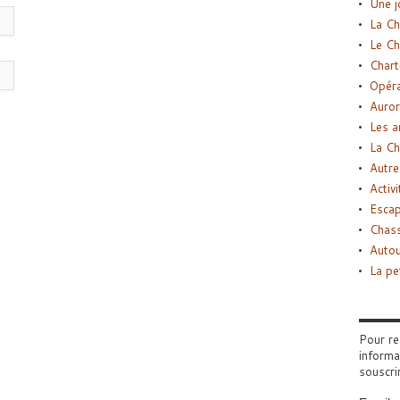
Une j
La Ch
Le Ch
Chart
Opéra
Auror
Les a
La Ch
Autre
Activi
Esca
Chass
Autou
La pe
Pour re
informa
souscri