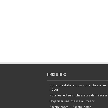
LIENS UTILES
Votre prestataire pour votre chasse au
trésor
Pour les lecteurs, chasseurs de trésorsr
Organiser une chasse au trésor
Escape room - Escape game