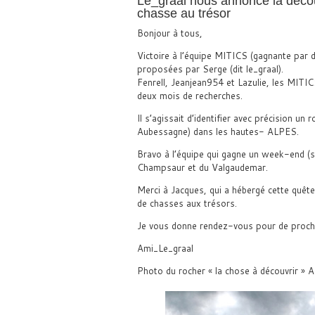
Le_graal nous annonce la déco
chasse au trésor
Bonjour à tous,
Victoire à l’équipe MITICS (gagnante par 
proposées par Serge (dit le_graal).
Fenrell, Jeanjean954 et Lazulie, les MIT
deux mois de recherches.
Il s’agissait d’identifier avec précision u
Aubessagne) dans les hautes- ALPES.
Bravo à l’équipe qui gagne un week-end (sé
Champsaur et du Valgaudemar.
Merci à Jacques, qui a hébergé cette quête,
de chasses aux trésors.
Je vous donne rendez-vous pour de procha
Ami_Le_graal
Photo du rocher « la chose à découvrir »