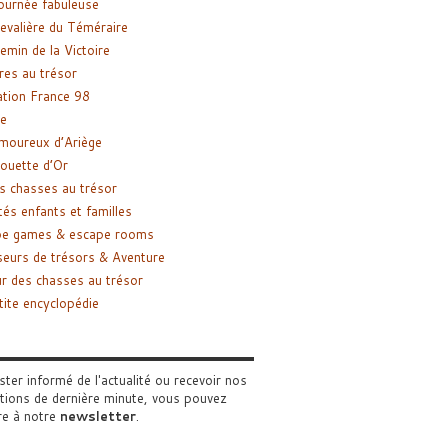
ournée fabuleuse
evalière du Téméraire
emin de la Victoire
res au trésor
tion France 98
e
moureux d’Ariège
ouette d’Or
s chasses au trésor
tés enfants et familles
pe games & escape rooms
eurs de trésors & Aventure
r des chasses au trésor
tite encyclopédie
ster informé de l'actualité ou recevoir nos
tions de dernière minute, vous pouvez
re à notre
newsletter
.