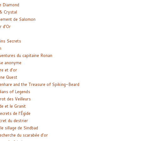
e Diamond
& Crystal
gement de Salomon
ir d’Or
ns Secrets
m
ventures du capitaine Ronan
se anonyme
re et d’or
ne Quest
enhare and the Treasure of Spiking-Beard
ians of Legends
rot des Veilleurs
de et le Granit
ecrets de l’Égide
cret du destrier
le sillage de Sindbad
recherche du scarabée d’or