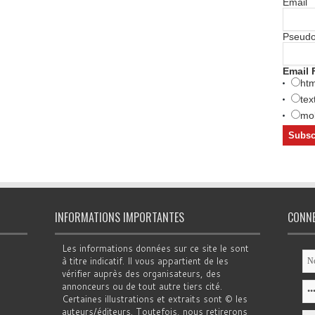
Email
Pseud
Email 
htm
tex
mob
INFORMATIONS IMPORTANTES
CONN
Les informations données sur ce site le sont
à titre indicatif. Il vous appartient de les
vérifier auprès des organisateurs, des
annonceurs ou de tout autre tiers cité.
Certaines illustrations et extraits sont © les
auteurs/éditeurs. Toutefois, nous retirerons