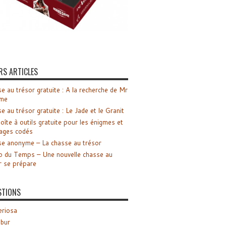
RS ARTICLES
e au trésor gratuite : A la recherche de Mr
me
e au trésor gratuite : Le Jade et le Granit
oîte à outils gratuite pour les énigmes et
ages codés
e anonyme – La chasse au trésor
o du Temps – Une nouvelle chasse au
r se prépare
STIONS
riosa
ibur