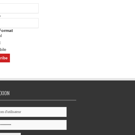
o
Format
l
t
ile
EXION