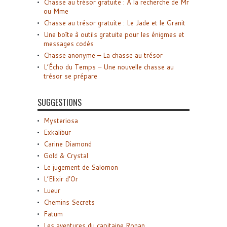
Chasse au trésor gratuite : A la recherche de Mr
ou Mme
Chasse au trésor gratuite : Le Jade et le Granit
Une boîte à outils gratuite pour les énigmes et
messages codés
Chasse anonyme – La chasse au trésor
L’Écho du Temps – Une nouvelle chasse au
trésor se prépare
SUGGESTIONS
Mysteriosa
Exkalibur
Carine Diamond
Gold & Crystal
Le jugement de Salomon
L’Elixir d’Or
Lueur
Chemins Secrets
Fatum
Les aventures du capitaine Ronan