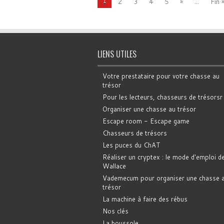
1
2
3
4
5
»
...
Fin 
LIENS UTILES
Votre prestataire pour votre chasse au
trésor
Pour les lecteurs, chasseurs de trésorsr
Organiser une chasse au trésor
Escape room - Escape game
Chasseurs de trésors
Les puces du ChAT
Réaliser un cryptex : le mode d'emploi d
Wallace
Vademecum pour organiser une chasse 
trésor
La machine à faire des rébus
Nos clés
La boussole