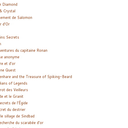
e Diamond
& Crystal
gement de Salomon
ir d’Or
ns Secrets
m
ventures du capitaine Ronan
se anonyme
re et d’or
ne Quest
enhare and the Treasure of Spiking-Beard
ians of Legends
rot des Veilleurs
de et le Granit
ecrets de l’Égide
cret du destrier
le sillage de Sindbad
recherche du scarabée d’or