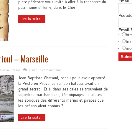
Email
piste pédestre vous invite à aller à la rencontre du
patrimoine d'Herry, dans le Cher
Pseud
Lire la suite...
Email 
htm
tex
mob
rioul – Marseille
sses au trésor
Laisser un commentaire
Jean Baptiste Chataud, connu pour avoir apporté
la Peste en Provence sur son bateau, avait un
grand secret ! Et si dans ses cales se trouvaient de
superbes marchandises, témoignages de toutes
les époques des différents marins et pirates que
les océans aient connus ?
Lire la suite...