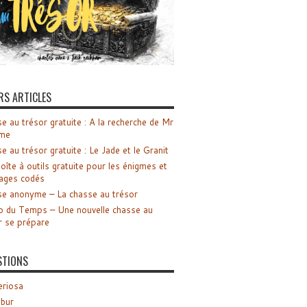
RS ARTICLES
e au trésor gratuite : A la recherche de Mr
me
e au trésor gratuite : Le Jade et le Granit
oîte à outils gratuite pour les énigmes et
ages codés
e anonyme – La chasse au trésor
o du Temps – Une nouvelle chasse au
r se prépare
STIONS
riosa
ibur