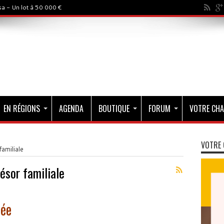
a - Un lot à 50 000 €
EN RÉGIONS
AGENDA
BOUTIQUE
FORUM
VOTRE CHA
VOTRE 
amiliale
ésor familiale
rée