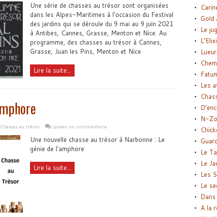
Une série de chasses au trésor sont organisées
Carin
dans les Alpes-Maritimes à l'occasion du Festival
Gold 
des jardins qui se déroule du 9 mai au 9 juin 2021
Le ju
à Antibes, Cannes, Grasse, Menton et Nice. Au
L’Elix
programme, des chasses au trésor à Cannes,
Grasse, Juan les Pins, Menton et Nice
Lueur
Chemi
Lire la suite...
Fatu
Les a
Chas
’amphore
D’enc
N-Zo
Chasses au trésor
Laisser un commentaire
Chick
Une nouvelle chasse au trésor à Narbonne : Le
Guard
génie de l'amphore
Le Ta
Le Ja
Lire la suite...
Les S
Le se
Dans 
A la 