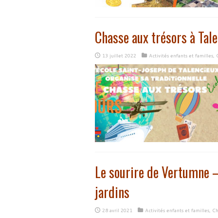
Chasse aux trésors à Tal
13 juillet 2022
Activités enfants et familles
,
Le sourire de Vertumne –
jardins
28 avril 2021
Activités enfants et familles
,
Ch