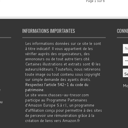
»
Page 1 sur 6
INFORMATIONS IMPORTANTES
CONN
Les informations données sur ce site le sont
à titre indicatif. Il vous appartient de les
vérifier auprès des organisateurs, des
annonceurs ou de tout autre tiers cité.
Certaines illustrations et extraits sont © les
auteurs/éditeurs. Toutefois, nous retirerons
toute image ou tout contenu sous copyright
sur simple demande des ayants droits.
Respectez l'article 542-1 du code du
Mo
e
patrimoine
.
Le site www.chasses-au-tresor.com
participe au Programme Partenaires
au
d’Amazon Europe S.à r.l., un programme
d’affiliation conçu pour permettre à des sites
de percevoir une rémunération grâce à la
création de liens vers Amazon.fr