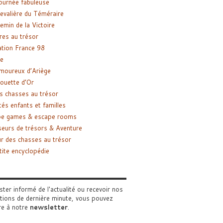
ournée fabuleuse
evalière du Téméraire
emin de la Victoire
res au trésor
tion France 98
e
moureux d’Ariège
ouette d’Or
s chasses au trésor
tés enfants et familles
pe games & escape rooms
eurs de trésors & Aventure
r des chasses au trésor
tite encyclopédie
ster informé de l'actualité ou recevoir nos
tions de dernière minute, vous pouvez
re à notre
newsletter
.