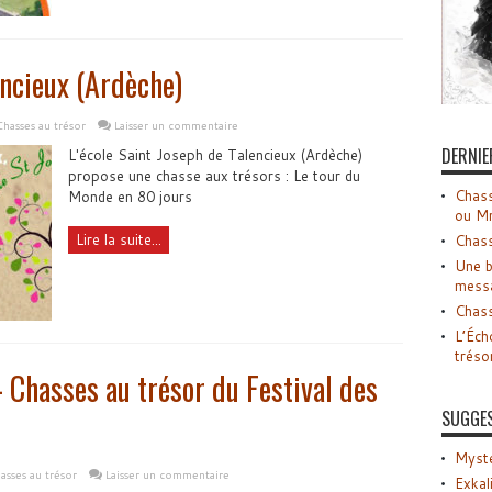
encieux (Ardèche)
Chasses au trésor
Laisser un commentaire
DERNIE
L'école Saint Joseph de Talencieux (Ardèche)
propose une chasse aux trésors : Le tour du
Chass
Monde en 80 jours
ou M
Lire la suite...
Chass
Une b
mess
Chass
L’Éch
tréso
 Chasses au trésor du Festival des
SUGGE
Myste
asses au trésor
Laisser un commentaire
Exkal