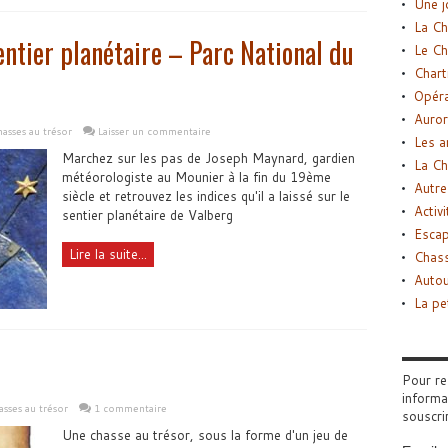
Une j
La Ch
entier planétaire – Parc National du
Le Ch
Chart
Opéra
Auror
asses au trésor
Laisser un commentaire
Les a
Marchez sur les pas de Joseph Maynard, gardien
La Ch
météorologiste au Mounier à la fin du 19ème
Autre
siècle et retrouvez les indices qu'il a laissé sur le
Activi
sentier planétaire de Valberg
Esca
Lire la suite...
Chass
Autou
La pe
Pour re
informa
sses au trésor
1 commentaire
souscri
Une chasse au trésor, sous la forme d'un jeu de