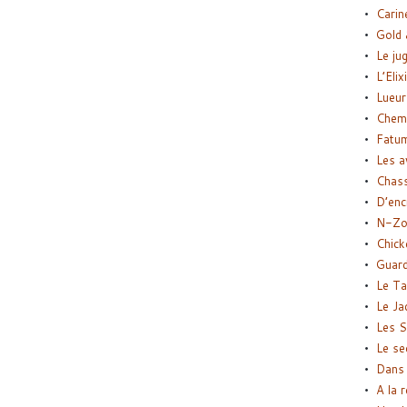
Carin
Gold 
Le ju
L’Elix
Lueur
Chemi
Fatu
Les a
Chas
D’enc
N-Zo
Chick
Guard
Le Ta
Le Ja
Les S
Le se
Dans 
A la 