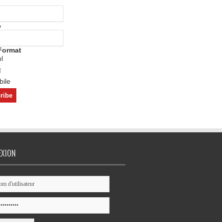
o
Format
l
t
ile
EXION