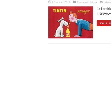
26 janvier 2012
Chasses au trésor
Laiss
La librair
Indre-et-
Lire la su