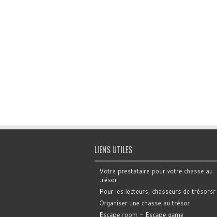
LIENS UTILES
Votre prestataire pour votre chasse au
trésor
Pour les lecteurs, chasseurs de trésorsr
Organiser une chasse au trésor
Escape room - Escape game