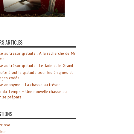
RS ARTICLES
e au trésor gratuite : A la recherche de Mr
me
e au trésor gratuite : Le Jade et le Granit
oîte à outils gratuite pour les énigmes et
ages codés
e anonyme – La chasse au trésor
o du Temps – Une nouvelle chasse au
r se prépare
STIONS
riosa
ibur