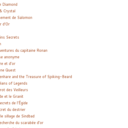
e Diamond
& Crystal
gement de Salomon
ir d’Or
ns Secrets
m
ventures du capitaine Ronan
se anonyme
re et d’or
ne Quest
enhare and the Treasure of Spiking-Beard
ians of Legends
rot des Veilleurs
de et le Granit
ecrets de l’Égide
cret du destrier
le sillage de Sindbad
recherche du scarabée d’or