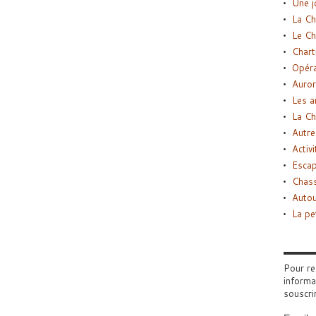
Une j
La Ch
Le Ch
Chart
Opéra
Auror
Les a
La Ch
Autre
Activi
Esca
Chass
Autou
La pe
Pour re
informa
souscri