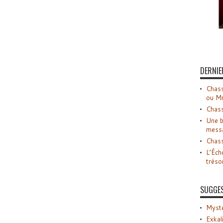
DERNIE
Chass
ou M
Chass
Une b
mess
Chass
L’Éch
tréso
SUGGE
Myste
Exkal