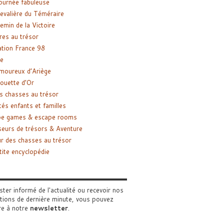
ournée fabuleuse
evalière du Téméraire
emin de la Victoire
res au trésor
tion France 98
e
moureux d’Ariège
ouette d’Or
s chasses au trésor
tés enfants et familles
pe games & escape rooms
eurs de trésors & Aventure
r des chasses au trésor
tite encyclopédie
ster informé de l'actualité ou recevoir nos
tions de dernière minute, vous pouvez
re à notre
newsletter
.