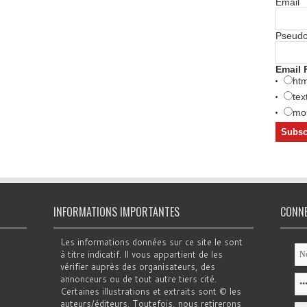
Email
Pseud
Email 
htm
tex
mob
INFORMATIONS IMPORTANTES
CONN
Les informations données sur ce site le sont
à titre indicatif. Il vous appartient de les
vérifier auprès des organisateurs, des
annonceurs ou de tout autre tiers cité.
Certaines illustrations et extraits sont © les
auteurs/éditeurs. Toutefois, nous retirerons