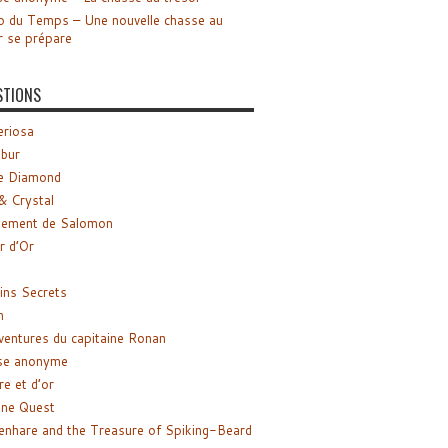
o du Temps – Une nouvelle chasse au
r se prépare
STIONS
riosa
ibur
e Diamond
& Crystal
gement de Salomon
ir d’Or
ns Secrets
m
ventures du capitaine Ronan
se anonyme
re et d’or
ne Quest
enhare and the Treasure of Spiking-Beard