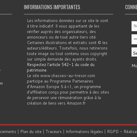
INFORMATIONS IMPORTANTES
CONN
Les informations données sur ce site le sont
à titre indicatif. Il vous appartient de les
vérifier auprès des organisateurs, des
annonceurs ou de tout autre tiers cité.
Certaines illustrations et extraits sont © les
auteurs/éditeurs. Toutefois, nous retirerons
toute image ou tout contenu sous copyright
sur simple demande des ayants droits.
Respectez l'article 542-1 du code du
Mo
e
patrimoine
.
Le site www.chasses-au-tresor.com
participe au Programme Partenaires
au
d’Amazon Europe S.à r.l., un programme
d’affiliation conçu pour permettre à des sites
de percevoir une rémunération grâce à la
création de liens vers Amazon.fr
rciements
|
Plan du site
|
Traceurs
|
Informations légales
|
RGPD
- Réalisa