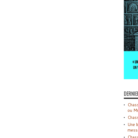
DERNIE
Chass
ou M
Chass
Une b
mess
Chass