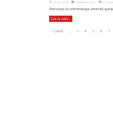
12 avril 2010
Chasses au trésor
1 comme
Retrouvez la contremarque enterrée quelq
Lire la suite...
« Début
...
«
4
5
6
7