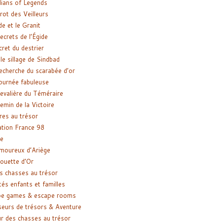
ians of Legends
rot des Veilleurs
de et le Granit
ecrets de l’Égide
cret du destrier
le sillage de Sindbad
recherche du scarabée d’or
ournée fabuleuse
evalière du Téméraire
emin de la Victoire
res au trésor
tion France 98
e
moureux d’Ariège
ouette d’Or
s chasses au trésor
tés enfants et familles
pe games & escape rooms
eurs de trésors & Aventure
r des chasses au trésor