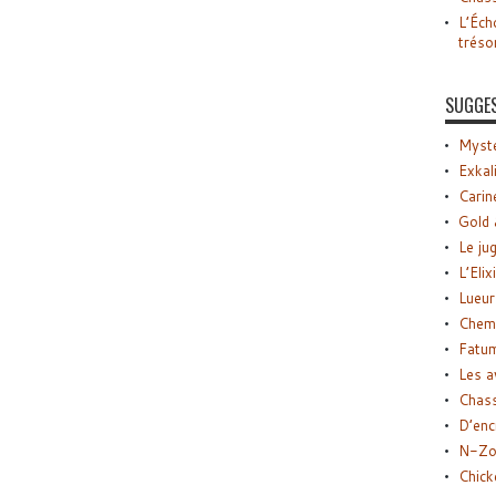
L’Éch
tréso
SUGGE
Myste
Exkal
Carin
Gold 
Le ju
L’Elix
Lueur
Chemi
Fatu
Les a
Chas
D’enc
N-Zo
Chick