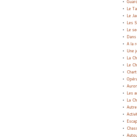
Guard
Le Ta
Le Ja
Les S
Le se
Dans 
A la 
Une j
La Ch
Le Ch
Chart
Opéra
Auror
Les a
La Ch
Autre
Activi
Esca
Chass
Autou