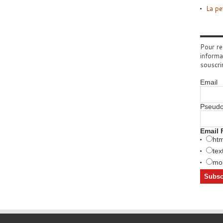
La pe
Pour re
informa
souscri
Email
Pseud
Email 
htm
tex
mob