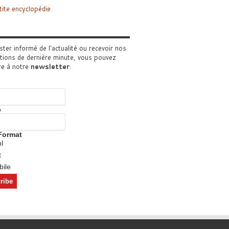
tite encyclopédie
ster informé de l'actualité ou recevoir nos
tions de dernière minute, vous pouvez
re à notre
newsletter
.
o
Format
l
t
ile