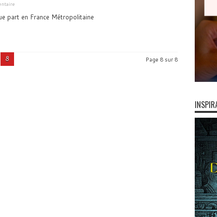
ntaire
ue part en France Métropolitaine
8
Page 8 sur 8
INSPIR