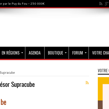
sor par le Puy du Fou - 250 000€
EN RÉGIONS
AGENDA
BOUTIQUE
FORUM
VOTRE CHA
VOTRE 
 Supracube
résor Supracube
ube