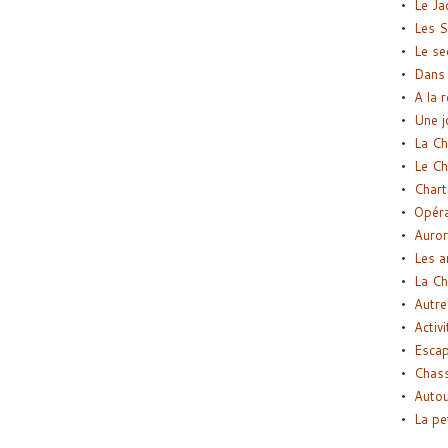
Le Ja
Les S
Le se
Dans 
A la 
Une j
La Ch
Le Ch
Chart
Opéra
Auror
Les a
La Ch
Autre
Activi
Esca
Chass
Autou
La pe