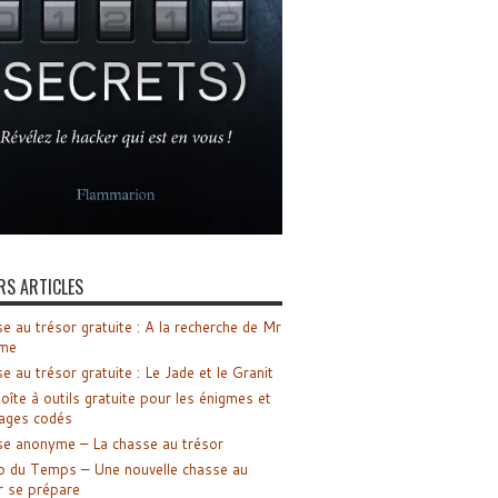
RS ARTICLES
e au trésor gratuite : A la recherche de Mr
me
e au trésor gratuite : Le Jade et le Granit
oîte à outils gratuite pour les énigmes et
ages codés
e anonyme – La chasse au trésor
o du Temps – Une nouvelle chasse au
r se prépare