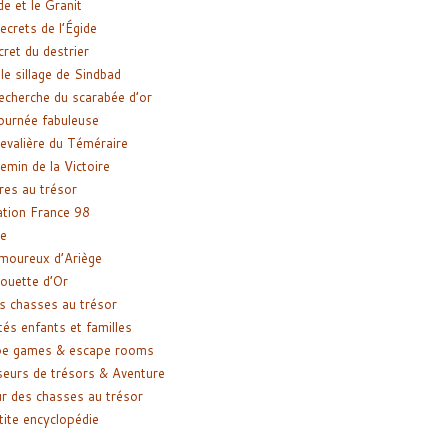
de et le Granit
ecrets de l’Égide
cret du destrier
le sillage de Sindbad
recherche du scarabée d’or
ournée fabuleuse
evalière du Téméraire
emin de la Victoire
res au trésor
tion France 98
e
moureux d’Ariège
ouette d’Or
s chasses au trésor
tés enfants et familles
pe games & escape rooms
eurs de trésors & Aventure
r des chasses au trésor
tite encyclopédie