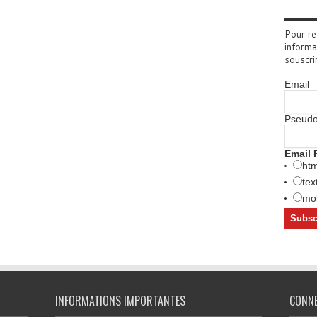
Pour re
informa
souscri
Email
Pseud
Email 
htm
tex
mob
INFORMATIONS IMPORTANTES
CONN