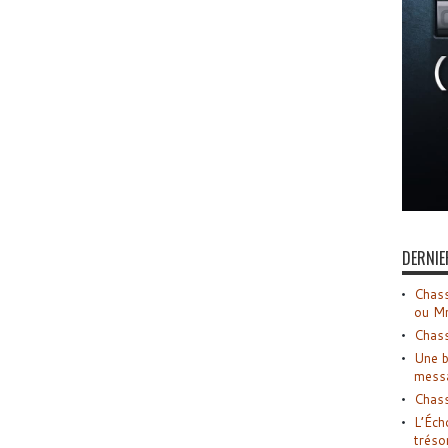
DERNIE
Chass
ou M
Chass
Une b
mess
Chass
L’Éch
tréso