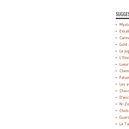
SUGGE
Myste
Exkal
Carin
Gold 
Le ju
L’Elix
Lueur
Chemi
Fatu
Les a
Chas
D’enc
N-Zo
Chick
Guard
Le Ta