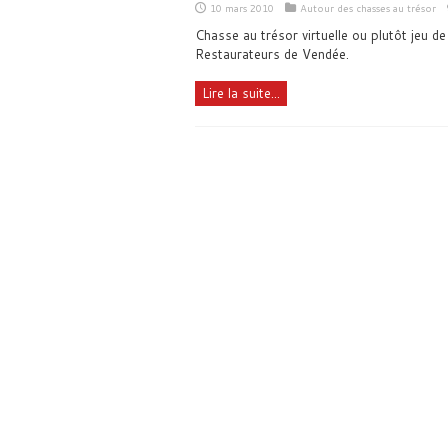
10 mars 2010
Autour des chasses au trésor
Chasse au trésor virtuelle ou plutôt jeu de
Restaurateurs de Vendée.
Lire la suite...