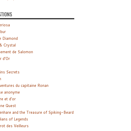
STIONS
riosa
ibur
e Diamond
& Crystal
gement de Salomon
ir d’Or
ns Secrets
m
ventures du capitaine Ronan
se anonyme
re et d’or
ne Quest
enhare and the Treasure of Spiking-Beard
ians of Legends
rot des Veilleurs