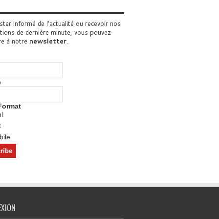
ster informé de l'actualité ou recevoir nos
tions de dernière minute, vous pouvez
re à notre
newsletter
.
o
Format
l
t
ile
EXION