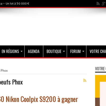
a - Un lot à 50 000 €
EN RÉGIONS
AGENDA
BOUTIQUE
FORUM
VOTRE CHA
VOTRE 
 Phox
oeufs Phox
 60 Nikon Coolpix S9200 à gagner