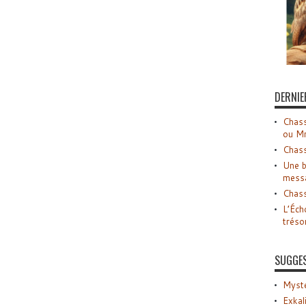
DERNIE
Chass
ou M
Chass
Une b
mess
Chass
L’Éch
tréso
SUGGE
Myste
Exkal