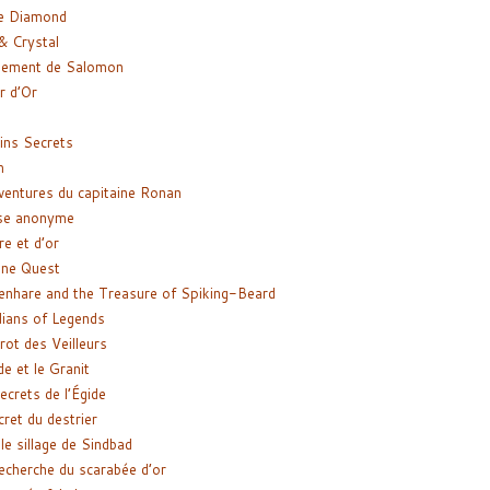
e Diamond
& Crystal
gement de Salomon
ir d’Or
ns Secrets
m
ventures du capitaine Ronan
se anonyme
re et d’or
ne Quest
enhare and the Treasure of Spiking-Beard
ians of Legends
rot des Veilleurs
de et le Granit
ecrets de l’Égide
cret du destrier
le sillage de Sindbad
recherche du scarabée d’or