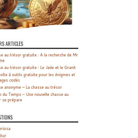
RS ARTICLES
e au trésor gratuite : A la recherche de Mr
me
e au trésor gratuite : Le Jade et le Granit
oîte à outils gratuite pour les énigmes et
ages codés
e anonyme – La chasse au trésor
o du Temps – Une nouvelle chasse au
r se prépare
STIONS
riosa
ibur