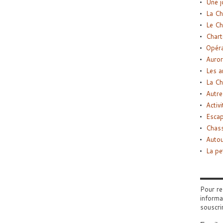
Une j
La Ch
Le Ch
Chart
Opéra
Auror
Les a
La Ch
Autre
Activi
Esca
Chass
Autou
La pe
Pour re
informa
souscri