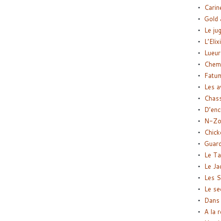
Carin
Gold 
Le ju
L’Elix
Lueur
Chemi
Fatu
Les a
Chas
D’enc
N-Zo
Chick
Guard
Le Ta
Le Ja
Les S
Le se
Dans 
A la 