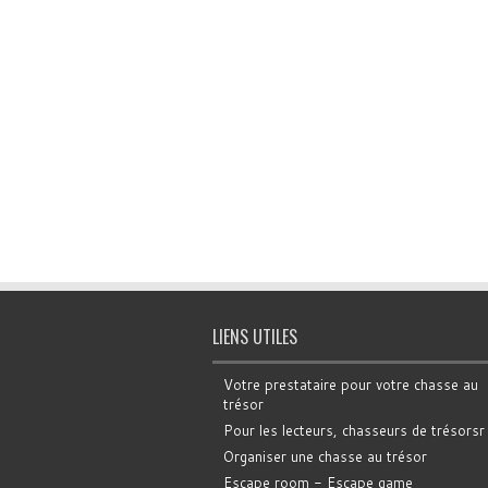
LIENS UTILES
Votre prestataire pour votre chasse au
trésor
Pour les lecteurs, chasseurs de trésorsr
Organiser une chasse au trésor
Escape room - Escape game