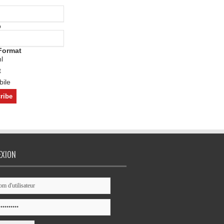
o
Format
l
t
ile
EXION