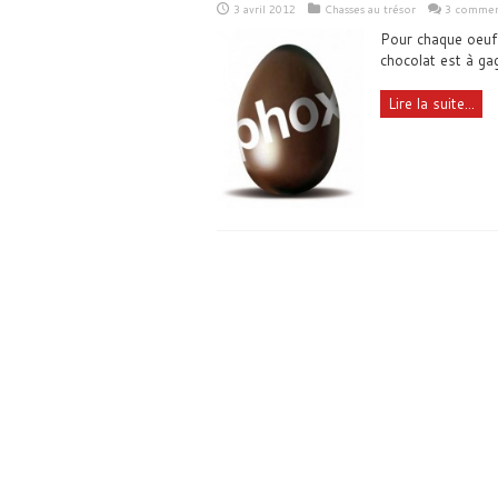
3 avril 2012
Chasses au trésor
3 commen
Pour chaque oeuf
chocolat est à ga
Lire la suite...