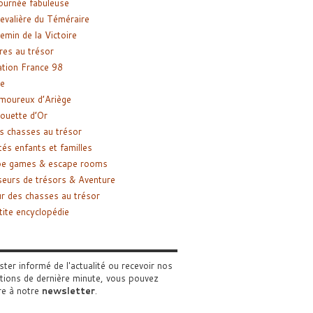
ournée fabuleuse
evalière du Téméraire
emin de la Victoire
res au trésor
tion France 98
e
moureux d’Ariège
ouette d’Or
s chasses au trésor
tés enfants et familles
pe games & escape rooms
eurs de trésors & Aventure
r des chasses au trésor
tite encyclopédie
ster informé de l'actualité ou recevoir nos
tions de dernière minute, vous pouvez
re à notre
newsletter
.