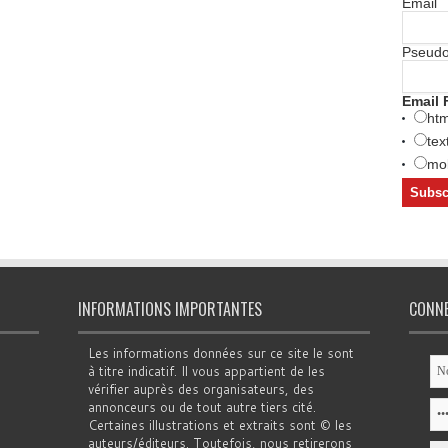
Email
Pseud
Email 
htm
tex
mob
INFORMATIONS IMPORTANTES
CONN
Les informations données sur ce site le sont
à titre indicatif. Il vous appartient de les
vérifier auprès des organisateurs, des
annonceurs ou de tout autre tiers cité.
Certaines illustrations et extraits sont © les
auteurs/éditeurs. Toutefois, nous retirerons