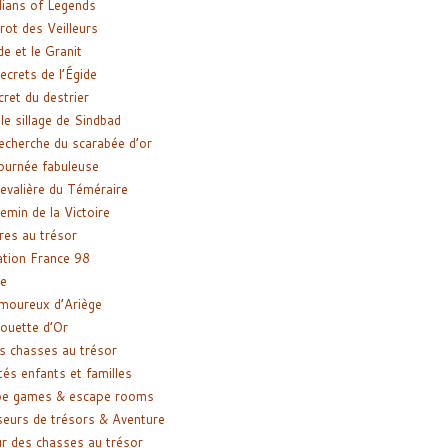
ians of Legends
rot des Veilleurs
de et le Granit
ecrets de l’Égide
cret du destrier
le sillage de Sindbad
recherche du scarabée d’or
ournée fabuleuse
evalière du Téméraire
emin de la Victoire
res au trésor
tion France 98
e
moureux d’Ariège
ouette d’Or
s chasses au trésor
tés enfants et familles
pe games & escape rooms
eurs de trésors & Aventure
r des chasses au trésor