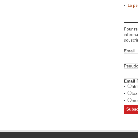
La pe
Pour re
informa
souscri
Email
Pseud
Email 
htm
tex
mob