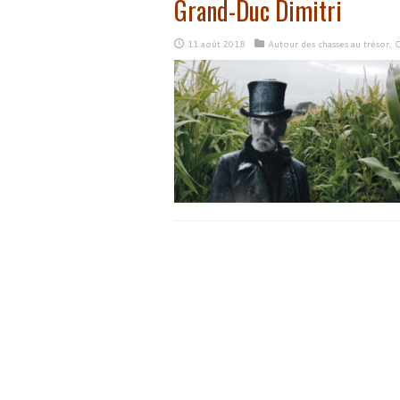
Grand-Duc Dimitri
11 août 2018
Autour des chasses au trésor
,
C