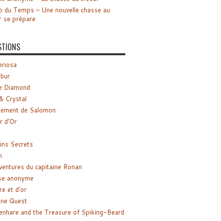
o du Temps – Une nouvelle chasse au
r se prépare
STIONS
riosa
ibur
e Diamond
& Crystal
gement de Salomon
ir d’Or
ns Secrets
m
ventures du capitaine Ronan
se anonyme
re et d’or
ne Quest
enhare and the Treasure of Spiking-Beard