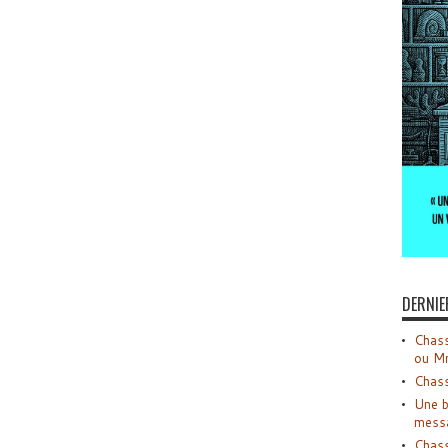
DERNIE
Chass
ou M
Chass
Une b
mess
Chass