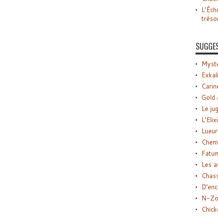
L’Éch
tréso
SUGGE
Myste
Exkal
Carin
Gold 
Le ju
L’Elix
Lueur
Chemi
Fatu
Les a
Chas
D’enc
N-Zo
Chick