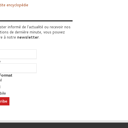
tite encyclopédie
ster informé de l'actualité ou recevoir nos
tions de dernière minute, vous pouvez
re à notre
newsletter
.
o
Format
l
t
ile