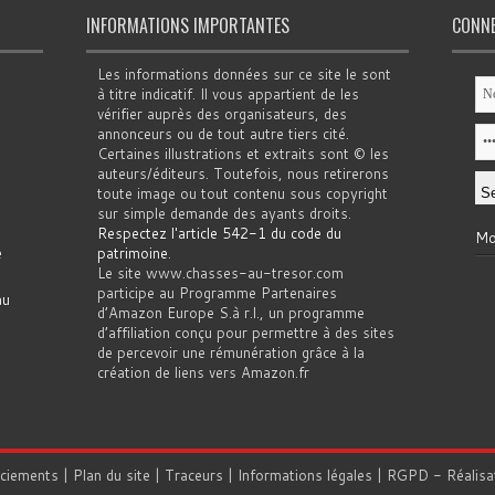
INFORMATIONS IMPORTANTES
CONN
Les informations données sur ce site le sont
à titre indicatif. Il vous appartient de les
vérifier auprès des organisateurs, des
annonceurs ou de tout autre tiers cité.
Certaines illustrations et extraits sont © les
auteurs/éditeurs. Toutefois, nous retirerons
toute image ou tout contenu sous copyright
sur simple demande des ayants droits.
Respectez l'article 542-1 du code du
Mo
e
patrimoine
.
Le site www.chasses-au-tresor.com
participe au Programme Partenaires
au
d’Amazon Europe S.à r.l., un programme
d’affiliation conçu pour permettre à des sites
de percevoir une rémunération grâce à la
création de liens vers Amazon.fr
rciements
|
Plan du site
|
Traceurs
|
Informations légales
|
RGPD
- Réalisa