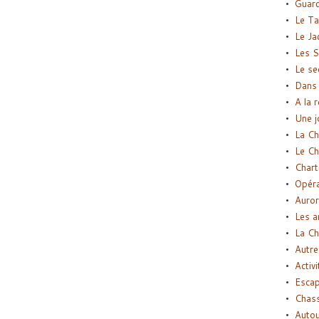
Guard
Le Ta
Le Ja
Les S
Le se
Dans 
A la 
Une j
La Ch
Le Ch
Chart
Opéra
Auror
Les a
La Ch
Autre
Activi
Esca
Chass
Autou