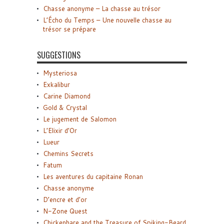
Chasse anonyme – La chasse au trésor
L’Écho du Temps – Une nouvelle chasse au
trésor se prépare
SUGGESTIONS
Mysteriosa
Exkalibur
Carine Diamond
Gold & Crystal
Le jugement de Salomon
L’Elixir d’Or
Lueur
Chemins Secrets
Fatum
Les aventures du capitaine Ronan
Chasse anonyme
D’encre et d’or
N-Zone Quest
Chickenhare and the Treasure of Spiking-Beard