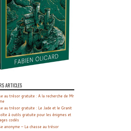
RS ARTICLES
e au trésor gratuite : A la recherche de Mr
me
e au trésor gratuite : Le Jade et le Granit
oîte à outils gratuite pour les énigmes et
ages codés
e anonyme – La chasse au trésor