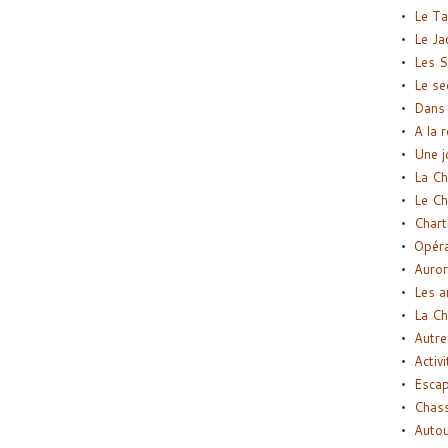
Le Ta
Le Ja
Les S
Le se
Dans 
A la 
Une j
La Ch
Le Ch
Chart
Opéra
Auror
Les a
La Ch
Autre
Activi
Esca
Chass
Autou