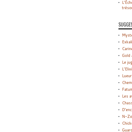
L’Éch
tréso
SUGGE
Myste
Exkal
Carin
Gold 
Le ju
L’Elix
Lueur
Chemi
Fatu
Les a
Chas
D’enc
N-Zo
Chick
Guard