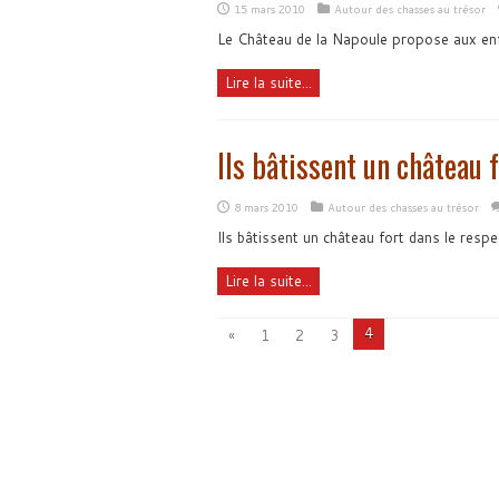
15 mars 2010
Autour des chasses au trésor
Le Château de la Napoule propose aux enfa
Lire la suite...
Ils bâtissent un château f
8 mars 2010
Autour des chasses au trésor
Ils bâtissent un château fort dans le resp
Lire la suite...
4
«
1
2
3