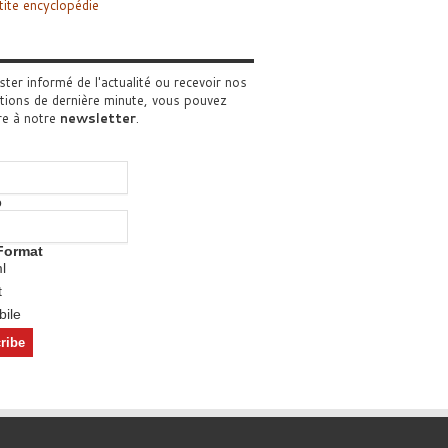
tite encyclopédie
ster informé de l'actualité ou recevoir nos
tions de dernière minute, vous pouvez
re à notre
newsletter
.
o
Format
l
t
ile