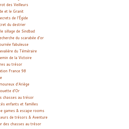
rot des Veilleurs
de et le Granit
ecrets de l’Égide
cret du destrier
le sillage de Sindbad
recherche du scarabée d’or
ournée fabuleuse
evalière du Téméraire
emin de la Victoire
res au trésor
tion France 98
e
moureux d’Ariège
ouette d’Or
s chasses au trésor
tés enfants et familles
pe games & escape rooms
eurs de trésors & Aventure
r des chasses au trésor