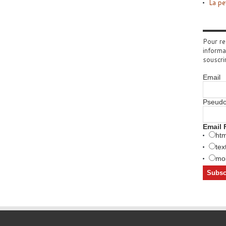
La pe
Pour re
informa
souscri
Email
Pseud
Email 
htm
tex
mob