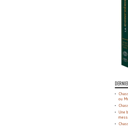
DERNIE
Chass
ou M
Chass
Une b
mess
Chass