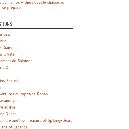
o du Temps – Une nouvelle chasse au
r se prépare
STIONS
riosa
ibur
e Diamond
& Crystal
gement de Salomon
ir d’Or
ns Secrets
m
ventures du capitaine Ronan
se anonyme
re et d’or
ne Quest
enhare and the Treasure of Spiking-Beard
ians of Legends