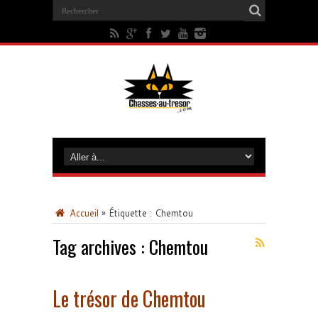
Accueil
»
Étiquette :
Chemtou
Tag archives :
Chemtou
Le trésor de Chemtou