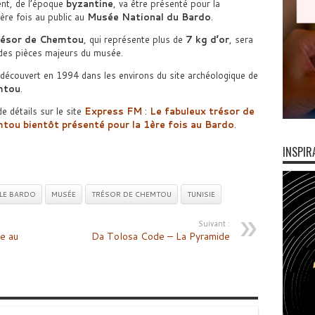
ent, de l’époque
byzantine
, va être présenté pour la
ère fois au public au
Musée National du Bardo
.
résor de Chemtou
, qui représente plus de
7 kg d’or
, sera
 des pièces majeurs du musée.
é découvert en 1994 dans les environs du site archéologique de
mtou
.
e détails sur le site
Express FM
:
Le fabuleux trésor de
tou bientôt présenté pour la 1ère fois au Bardo
.
INSPIR
LE BARDO
MUSÉE
TRÉSOR DE CHEMTOU
TUNISIE
Suivant :
e au
Da Tolosa Code – La Pyramide