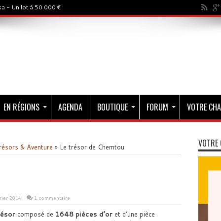
a - Un lot à 50 000 €
EN RÉGIONS
AGENDA
BOUTIQUE
FORUM
VOTRE CHA
VOTRE 
résors & Aventure
»
Le trésor de Chemtou
rier 2014
1 commentaire
résor
composé de
1648 pièces d’or
et d’une pièce