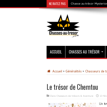
NE RATEZ PAS
Chasse au trésor Mysterios
ACCUEIL
CHASSES AU TRÉSOR
Accueil
»
Généralités
»
Chasseurs de t
Le trésor de Chemtou
Dans
Chasseurs de trésors & Aventure
13 fév
Un
t