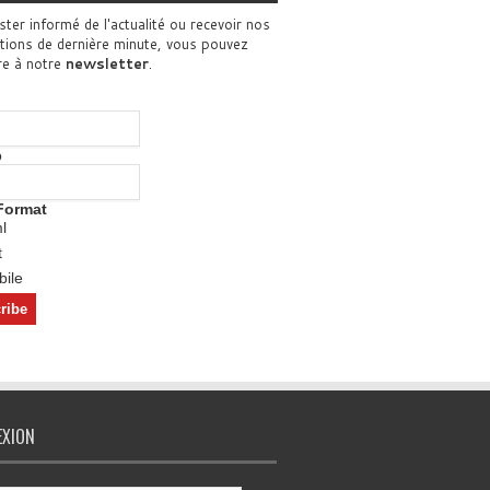
ster informé de l'actualité ou recevoir nos
tions de dernière minute, vous pouvez
re à notre
newsletter
.
o
Format
l
t
ile
EXION