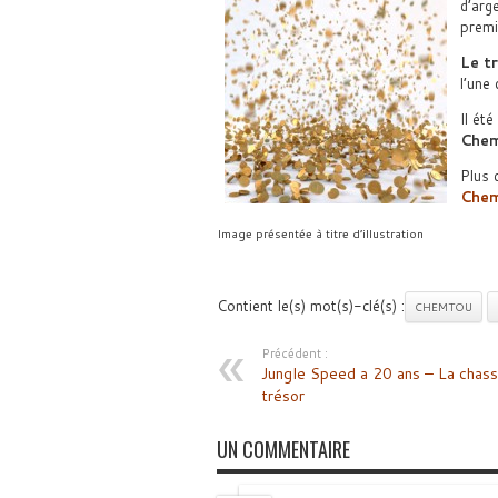
d’arg
premi
Le t
l’une
Il ét
Che
Plus d
Chem
Image présentée à titre d’illustration
Contient le(s) mot(s)-clé(s) :
CHEMTOU
Précédent :
Jungle Speed a 20 ans – La chass
trésor
UN COMMENTAIRE