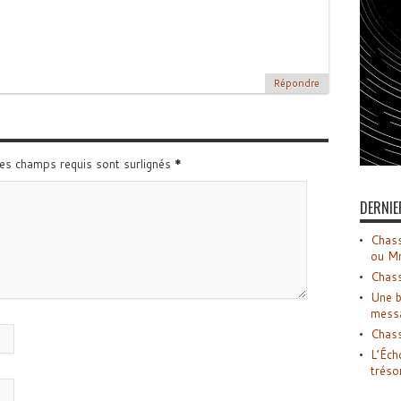
Répondre
Les champs requis sont surlignés
*
DERNIE
Chass
ou M
Chass
Une b
mess
Chass
L’Éch
tréso