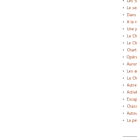
Les S
Le se
Dans 
A la 
Une j
La Ch
Le Ch
Chart
Opéra
Auror
Les a
La Ch
Autre
Activi
Esca
Chass
Autou
La pe