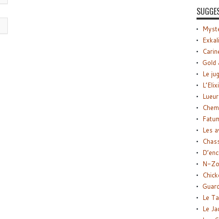
SUGGE
Myste
Exkal
Carin
Gold 
Le ju
L’Elix
Lueur
Chemi
Fatu
Les a
Chas
D’enc
N-Zo
Chick
Guard
Le Ta
Le Ja