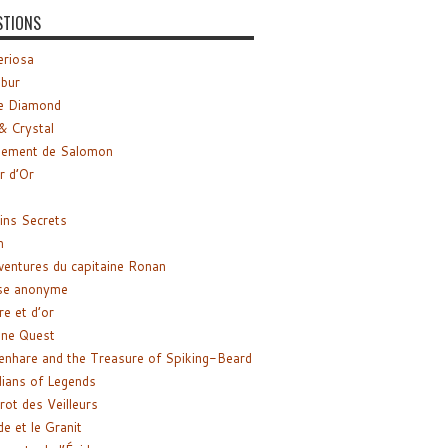
STIONS
riosa
ibur
e Diamond
& Crystal
gement de Salomon
ir d’Or
ns Secrets
m
ventures du capitaine Ronan
se anonyme
re et d’or
ne Quest
enhare and the Treasure of Spiking-Beard
ians of Legends
rot des Veilleurs
de et le Granit