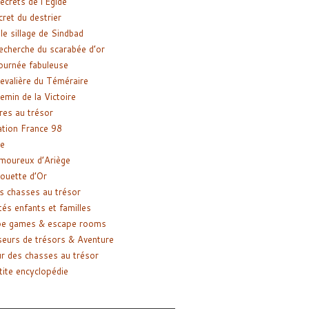
ecrets de l’Égide
cret du destrier
le sillage de Sindbad
recherche du scarabée d’or
ournée fabuleuse
evalière du Téméraire
emin de la Victoire
res au trésor
tion France 98
e
moureux d’Ariège
ouette d’Or
s chasses au trésor
tés enfants et familles
pe games & escape rooms
eurs de trésors & Aventure
r des chasses au trésor
tite encyclopédie