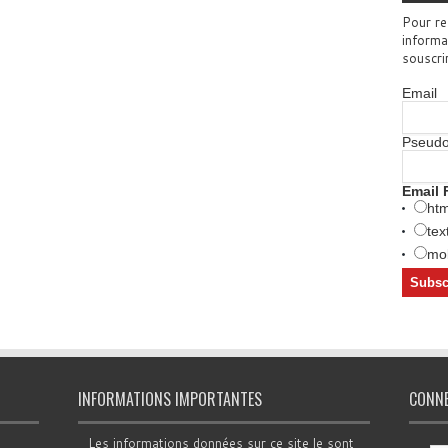
Pour re
informa
souscri
Email
Pseud
Email 
htm
tex
mob
INFORMATIONS IMPORTANTES
CONN
Les informations données sur ce site le sont