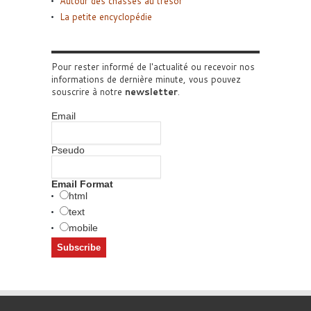
Autour des chasses au trésor
La petite encyclopédie
Pour rester informé de l'actualité ou recevoir nos
informations de dernière minute, vous pouvez
souscrire à notre
newsletter
.
Email
Pseudo
Email Format
html
text
mobile