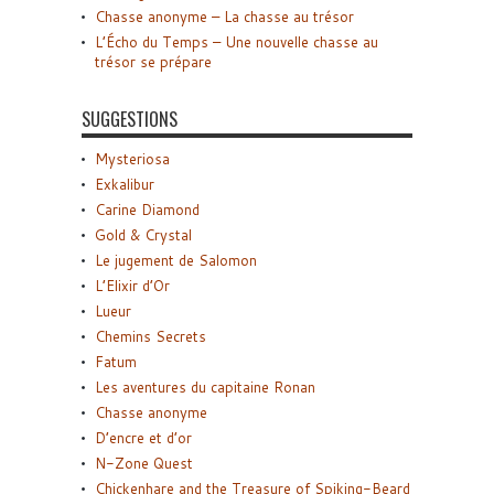
Chasse anonyme – La chasse au trésor
L’Écho du Temps – Une nouvelle chasse au
trésor se prépare
SUGGESTIONS
Mysteriosa
Exkalibur
Carine Diamond
Gold & Crystal
Le jugement de Salomon
L’Elixir d’Or
Lueur
Chemins Secrets
Fatum
Les aventures du capitaine Ronan
Chasse anonyme
D’encre et d’or
N-Zone Quest
Chickenhare and the Treasure of Spiking-Beard