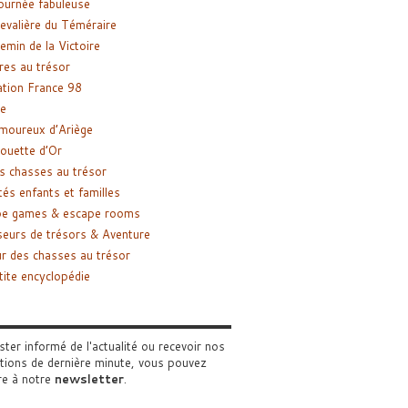
ournée fabuleuse
evalière du Téméraire
emin de la Victoire
res au trésor
tion France 98
e
moureux d’Ariège
ouette d’Or
s chasses au trésor
tés enfants et familles
pe games & escape rooms
eurs de trésors & Aventure
r des chasses au trésor
tite encyclopédie
ster informé de l'actualité ou recevoir nos
tions de dernière minute, vous pouvez
re à notre
newsletter
.