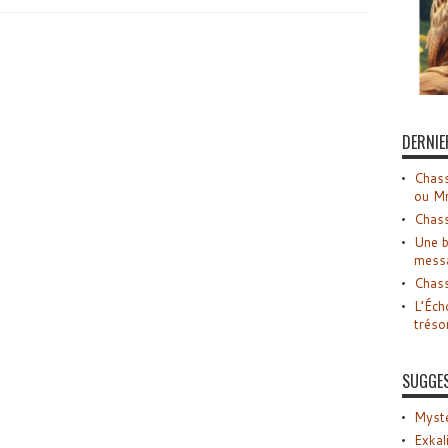
DERNIE
Chass
ou M
Chass
Une b
mess
Chass
L’Éch
tréso
SUGGE
Myste
Exkal