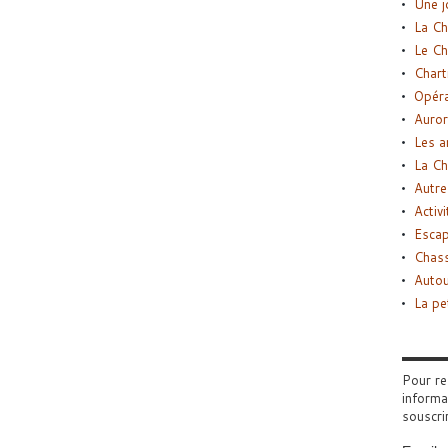
Une j
La Ch
Le Ch
Chart
Opéra
Auror
Les a
La Ch
Autre
Activi
Esca
Chass
Autou
La pe
Pour re
informa
souscri