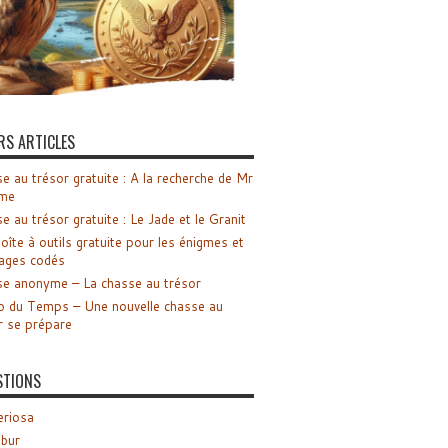
RS ARTICLES
e au trésor gratuite : A la recherche de Mr
me
e au trésor gratuite : Le Jade et le Granit
oîte à outils gratuite pour les énigmes et
ages codés
e anonyme – La chasse au trésor
o du Temps – Une nouvelle chasse au
r se prépare
STIONS
riosa
ibur