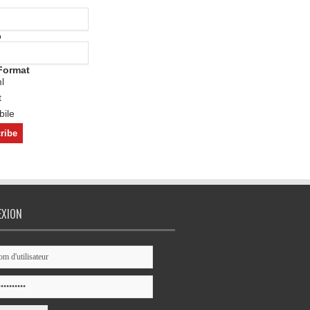
o
Format
l
t
ile
EXION