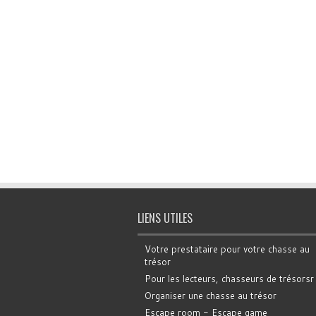
LIENS UTILES
Votre prestataire pour votre chasse au
trésor
Pour les lecteurs, chasseurs de trésorsr
Organiser une chasse au trésor
Escape room - Escape game