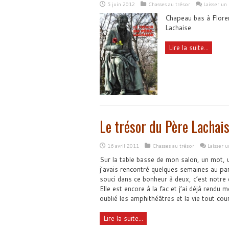
5 juin 2012
Chasses au trésor
Laisser u
Chapeau bas à Floren
Lachaise
Lire la suite...
Le trésor du Père Lachai
16 avril 2011
Chasses au trésor
Laisser 
Sur la table basse de mon salon, un mot, une
j’avais rencontré quelques semaines au pa
souci dans ce bonheur à deux, c’est notre 
Elle est encore à la fac et j’ai déjà rendu m
oublié les amphithéâtres et la vie tout cour
Lire la suite...