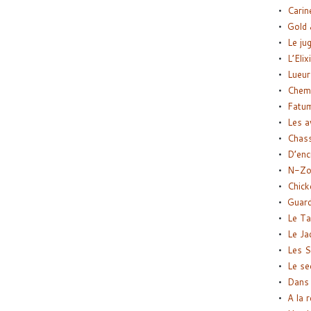
Carin
Gold 
Le ju
L’Elix
Lueur
Chemi
Fatu
Les a
Chas
D’enc
N-Zo
Chick
Guard
Le Ta
Le Ja
Les S
Le se
Dans 
A la 