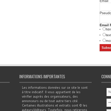
Email
Pseud
Email 
htm
tex
mob
INFORMATIONS IMPORTANTES
CONN
Les informations données sur ce site le sont
à titre indicatif. Il vous appartient de les
vérifier auprès des organisateurs, des
annonceurs ou de tout autre tiers cité.
Certaines illustrations et extraits sont © les
auteurs/éditeurs. Toutefois, nous retirerons