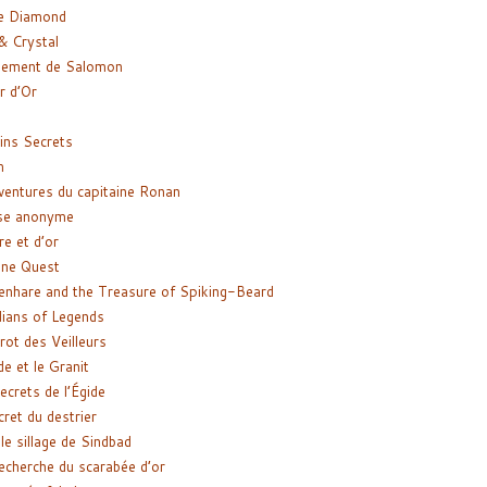
e Diamond
& Crystal
gement de Salomon
ir d’Or
ns Secrets
m
ventures du capitaine Ronan
se anonyme
re et d’or
ne Quest
enhare and the Treasure of Spiking-Beard
ians of Legends
rot des Veilleurs
de et le Granit
ecrets de l’Égide
cret du destrier
le sillage de Sindbad
recherche du scarabée d’or