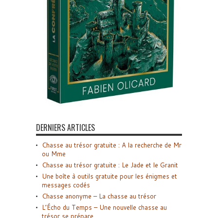
DERNIERS ARTICLES
Chasse au trésor gratuite : A la recherche de Mr
ou Mme
Chasse au trésor gratuite : Le Jade et le Granit
Une boîte à outils gratuite pour les énigmes et
messages codés
Chasse anonyme – La chasse au trésor
L’Écho du Temps – Une nouvelle chasse au
trésor se prépare