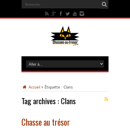
Accueil
»
Étiquette :
Clans
Tag archives :
Clans
Chasse au trésor