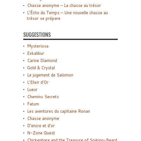
Chasse anonyme – La chasse au trésor
L’Écho du Temps – Une nouvelle chasse au
trésor se prépare
SUGGESTIONS
Mysteriosa
Exkalibur
Carine Diamond
Gold & Crystal
Le jugement de Salomon
L’Elixir d’Or
Lueur
Chemins Secrets
Fatum
Les aventures du capitaine Ronan
Chasse anonyme
D’encre et d’or
N-Zone Quest
Chickenhare and the Treasure of Spiking-Beard