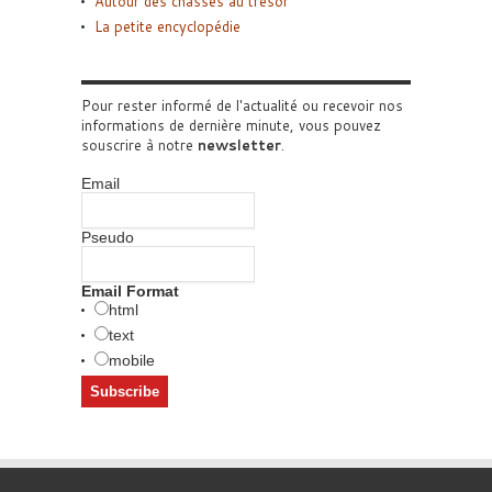
Autour des chasses au trésor
La petite encyclopédie
Pour rester informé de l'actualité ou recevoir nos
informations de dernière minute, vous pouvez
souscrire à notre
newsletter
.
Email
Pseudo
Email Format
html
text
mobile