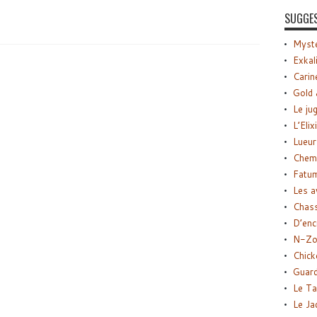
SUGGE
Myste
Exkal
Carin
Gold 
Le ju
L’Elix
Lueur
Chemi
Fatu
Les a
Chas
D’enc
N-Zo
Chick
Guard
Le Ta
Le Ja