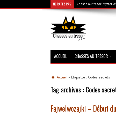
NE RATEZ PAS
Chasse au trésor Mysterios
ACCUEIL
CHASSES AU TRÉSOR
Accueil
»
Étiquette :
Codes secrets
Tag archives :
Codes secre
Fajwelwozajki – Début d