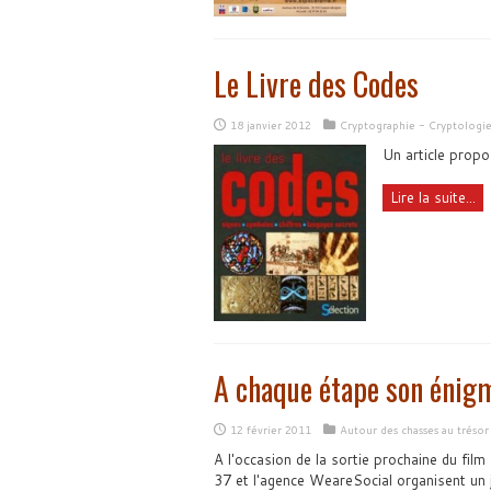
Le Livre des Codes
18 janvier 2012
Cryptographie - Cryptologi
Un article propo
Lire la suite...
A chaque étape son énig
12 février 2011
Autour des chasses au trésor
A l'occasion de la sortie prochaine du film
37 et l'agence WeareSocial organisent un j