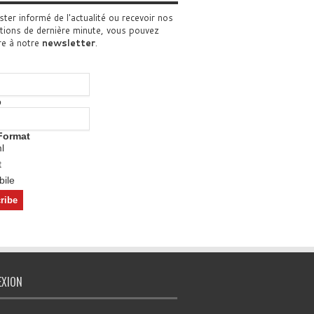
ster informé de l'actualité ou recevoir nos
tions de dernière minute, vous pouvez
re à notre
newsletter
.
o
Format
l
t
ile
EXION