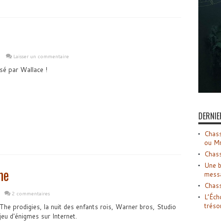
e
Laisser un commentaire
sé par Wallace !
DERNIE
Chass
ou M
Chass
Une b
me
mess
Chass
2 commentaires
L’Éch
tréso
 The prodigies, la nuit des enfants rois, Warner bros, Studio
eu d'énigmes sur Internet.