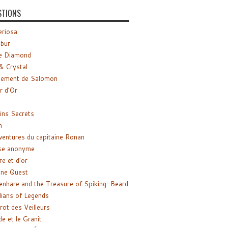
STIONS
riosa
ibur
e Diamond
& Crystal
gement de Salomon
ir d’Or
ns Secrets
m
ventures du capitaine Ronan
se anonyme
re et d’or
ne Quest
enhare and the Treasure of Spiking-Beard
ians of Legends
rot des Veilleurs
de et le Granit