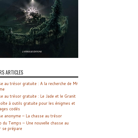
RS ARTICLES
e au trésor gratuite : A la recherche de Mr
me
e au trésor gratuite : Le Jade et le Granit
oîte à outils gratuite pour les énigmes et
ages codés
e anonyme – La chasse au trésor
o du Temps – Une nouvelle chasse au
r se prépare