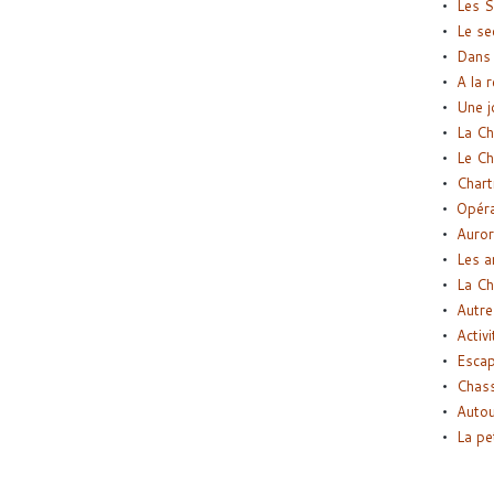
Les S
Le se
Dans 
A la 
Une j
La Ch
Le Ch
Chart
Opéra
Auror
Les a
La Ch
Autre
Activi
Esca
Chass
Autou
La pe