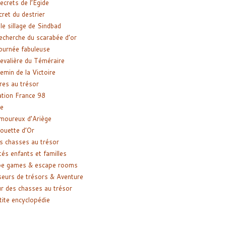
ecrets de l’Égide
cret du destrier
le sillage de Sindbad
recherche du scarabée d’or
ournée fabuleuse
evalière du Téméraire
emin de la Victoire
res au trésor
tion France 98
e
moureux d’Ariège
ouette d’Or
s chasses au trésor
tés enfants et familles
pe games & escape rooms
eurs de trésors & Aventure
r des chasses au trésor
tite encyclopédie