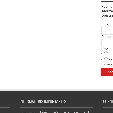
Pour re
informa
souscri
Email
Pseud
Email 
htm
tex
mob
INFORMATIONS IMPORTANTES
CONN
Les informations données sur ce site le sont