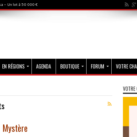
a - Un lot à 50 000 €
EN RÉGIONS
AGENDA
BOUTIQUE
FORUM
VOTRE CHA
VOTRE 
ts
u Mystère