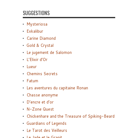
SUGGESTIONS
Mysteriosa
Exkalibur
Carine Diamond
Gold & Crystal
Le jugement de Salomon
L’Elixir d’Or
Lueur
Chemins Secrets
Fatum
Les aventures du capitaine Ronan
Chasse anonyme
D’encre et d’or
N-Zone Quest
Chickenhare and the Treasure of Spiking-Beard
Guardians of Legends
Le Tarot des Veilleurs
Le Jade et le Granit