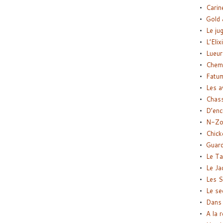
Carin
Gold 
Le ju
L’Elix
Lueur
Chemi
Fatu
Les a
Chas
D’enc
N-Zo
Chick
Guard
Le Ta
Le Ja
Les S
Le se
Dans 
A la 