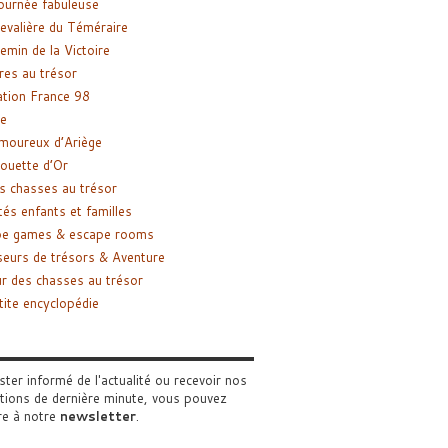
ournée fabuleuse
evalière du Téméraire
emin de la Victoire
res au trésor
tion France 98
e
moureux d’Ariège
ouette d’Or
s chasses au trésor
tés enfants et familles
pe games & escape rooms
eurs de trésors & Aventure
r des chasses au trésor
tite encyclopédie
ster informé de l'actualité ou recevoir nos
tions de dernière minute, vous pouvez
re à notre
newsletter
.