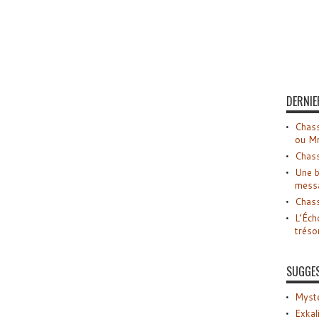
DERNIE
Chass
ou M
Chass
Une b
mess
Chass
L’Éch
tréso
SUGGE
Myste
Exkal