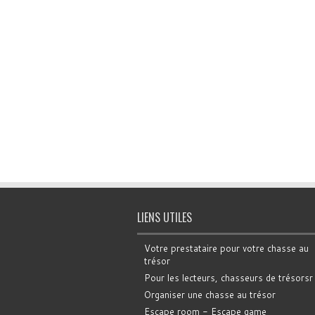
LIENS UTILES
Votre prestataire pour votre chasse au
trésor
Pour les lecteurs, chasseurs de trésorsr
Organiser une chasse au trésor
Escape room - Escape game