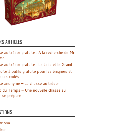
RS ARTICLES
e au trésor gratuite : A la recherche de Mr
me
e au trésor gratuite : Le Jade et le Granit
oîte à outils gratuite pour les énigmes et
ages codés
e anonyme – La chasse au trésor
o du Temps – Une nouvelle chasse au
r se prépare
STIONS
riosa
ibur