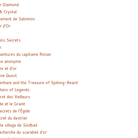
e Diamond
& Crystal
gement de Salomon
ir d’Or
ns Secrets
m
ventures du capitaine Ronan
se anonyme
re et d’or
ne Quest
enhare and the Treasure of Spiking-Beard
ians of Legends
rot des Veilleurs
de et le Granit
ecrets de l’Égide
cret du destrier
le sillage de Sindbad
recherche du scarabée d’or