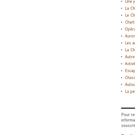
Une j
La Ch
Le Ch
Chart
Opéra
Auror
Les a
La Ch
Autre
Activi
Esca
Chass
Autou
La pe
Pour re
informa
souscri