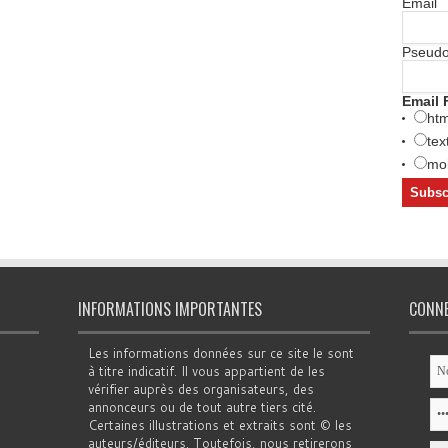
Email
Pseud
Email 
htm
tex
mob
INFORMATIONS IMPORTANTES
CONN
Les informations données sur ce site le sont
à titre indicatif. Il vous appartient de les
vérifier auprès des organisateurs, des
annonceurs ou de tout autre tiers cité.
Certaines illustrations et extraits sont © les
auteurs/éditeurs. Toutefois, nous retirerons