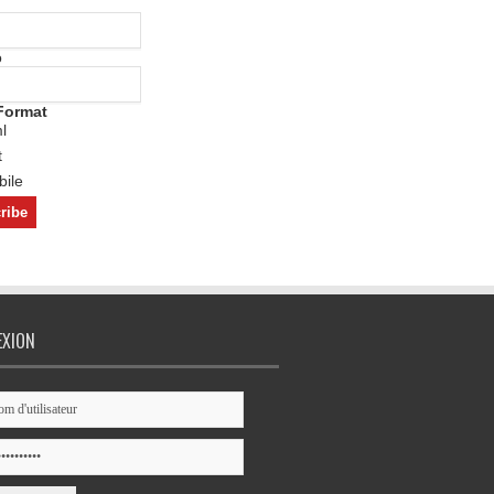
o
Format
l
t
ile
EXION