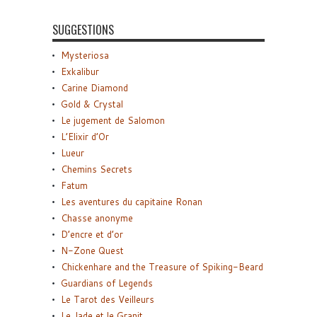
SUGGESTIONS
Mysteriosa
Exkalibur
Carine Diamond
Gold & Crystal
Le jugement de Salomon
L’Elixir d’Or
Lueur
Chemins Secrets
Fatum
Les aventures du capitaine Ronan
Chasse anonyme
D’encre et d’or
N-Zone Quest
Chickenhare and the Treasure of Spiking-Beard
Guardians of Legends
Le Tarot des Veilleurs
Le Jade et le Granit