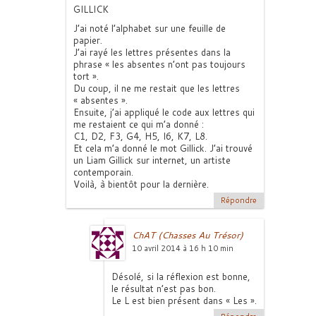
GILLICK
J’ai noté l’alphabet sur une feuille de
papier.
J’ai rayé les lettres présentes dans la
phrase « les absentes n’ont pas toujours
tort ».
Du coup, il ne me restait que les lettres
« absentes ».
Ensuite, j’ai appliqué le code aux lettres qui
me restaient ce qui m’a donné :
C1, D2, F3, G4, H5, I6, K7, L8.
Et cela m’a donné le mot Gillick. J’ai trouvé
un Liam Gillick sur internet, un artiste
contemporain.
Voilà, à bientôt pour la dernière.
Répondre
ChAT (Chasses Au Trésor)
10 avril 2014 à 16 h 10 min
Désolé, si la réflexion est bonne,
le résultat n’est pas bon.
Le L est bien présent dans « Les ».