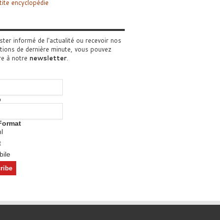
tite encyclopédie
ster informé de l'actualité ou recevoir nos
tions de dernière minute, vous pouvez
re à notre
newsletter
.
o
Format
l
t
ile