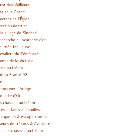
rot des Veilleurs
de et le Granit
ecrets de l’Égide
cret du destrier
le sillage de Sindbad
recherche du scarabée d’or
ournée fabuleuse
evalière du Téméraire
emin de la Victoire
res au trésor
tion France 98
e
moureux d’Ariège
ouette d’Or
s chasses au trésor
tés enfants et familles
pe games & escape rooms
eurs de trésors & Aventure
r des chasses au trésor