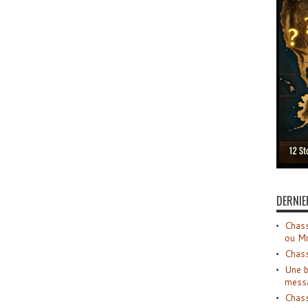
DERNIE
Chass
ou M
Chass
Une b
mess
Chass