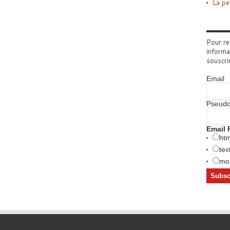
La pe
Pour re
informa
souscri
Email
Pseud
Email 
htm
tex
mob