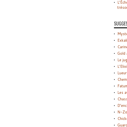
L’Éch
tréso
SUGGE
Myste
Exkal
Carin
Gold 
Le ju
L’Elix
Lueur
Chemi
Fatu
Les a
Chas
D’enc
N-Zo
Chick
Guard