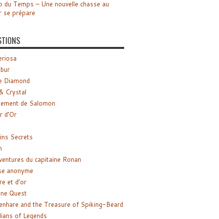
o du Temps – Une nouvelle chasse au
r se prépare
STIONS
riosa
ibur
e Diamond
& Crystal
gement de Salomon
ir d’Or
ns Secrets
m
ventures du capitaine Ronan
se anonyme
re et d’or
ne Quest
enhare and the Treasure of Spiking-Beard
ians of Legends