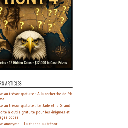
RS ARTICLES
e au trésor gratuite : A la recherche de Mr
me
e au trésor gratuite : Le Jade et le Granit
oîte à outils gratuite pour les énigmes et
ages codés
e anonyme – La chasse au trésor