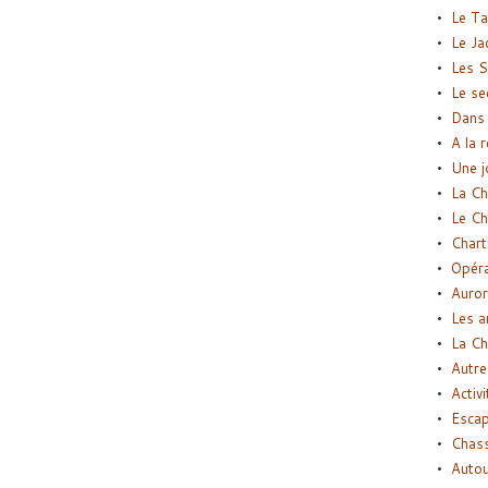
Le Ta
Le Ja
Les S
Le se
Dans 
A la 
Une j
La Ch
Le Ch
Chart
Opéra
Auror
Les a
La Ch
Autre
Activi
Esca
Chass
Autou