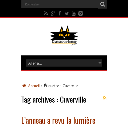
Accueil
»
Étiquette :
Cuverville
Tag archives :
Cuverville
L’anneau a revu la lumière