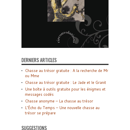
DERNIERS ARTICLES
Chasse au trésor gratuite : A la recherche de Mr
ou Mme
Chasse au trésor gratuite : Le Jade et le Granit
Une boîte à outils gratuite pour les énigmes et
messages codés
Chasse anonyme – La chasse au trésor
L’Écho du Temps – Une nouvelle chasse au
trésor se prépare
SUGGESTIONS