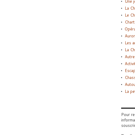
Une j
La Ch
Le Ch
Chart
Opéra
Auror
Les a
La Ch
Autre
Activi
Esca
Chass
Autou
La pe
Pour re
informa
souscri