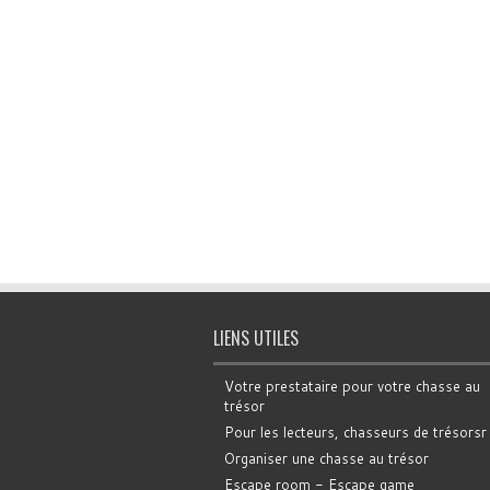
LIENS UTILES
Votre prestataire pour votre chasse au
trésor
Pour les lecteurs, chasseurs de trésorsr
Organiser une chasse au trésor
Escape room - Escape game