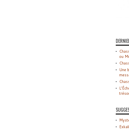
DERNIE
Chass
ou M
Chass
Une b
mess
Chass
L’Éch
tréso
SUGGE
Myste
Exkal