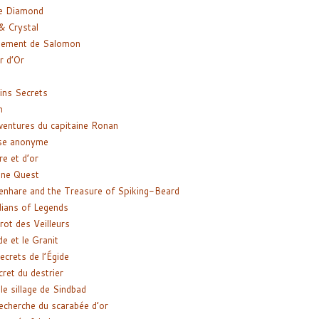
e Diamond
& Crystal
gement de Salomon
ir d’Or
ns Secrets
m
ventures du capitaine Ronan
se anonyme
re et d’or
ne Quest
enhare and the Treasure of Spiking-Beard
ians of Legends
rot des Veilleurs
de et le Granit
ecrets de l’Égide
cret du destrier
le sillage de Sindbad
recherche du scarabée d’or