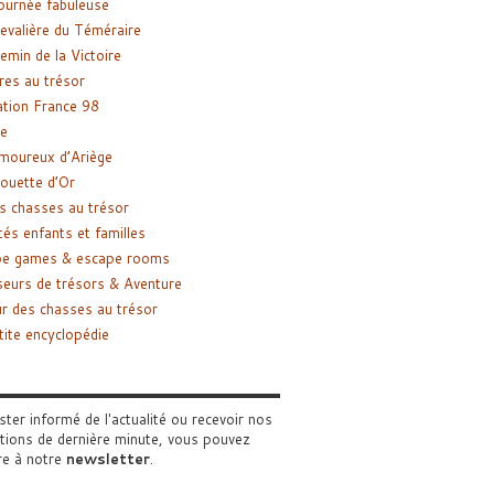
ournée fabuleuse
evalière du Téméraire
emin de la Victoire
res au trésor
tion France 98
e
moureux d’Ariège
ouette d’Or
s chasses au trésor
tés enfants et familles
pe games & escape rooms
eurs de trésors & Aventure
r des chasses au trésor
tite encyclopédie
ster informé de l'actualité ou recevoir nos
tions de dernière minute, vous pouvez
re à notre
newsletter
.