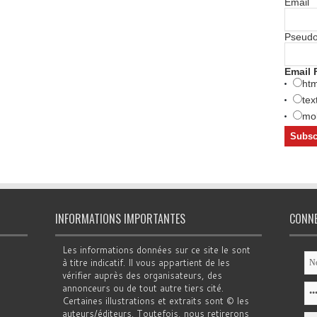
Email
Pseud
Email 
htm
tex
mob
INFORMATIONS IMPORTANTES
CONN
Les informations données sur ce site le sont
à titre indicatif. Il vous appartient de les
vérifier auprès des organisateurs, des
annonceurs ou de tout autre tiers cité.
Certaines illustrations et extraits sont © les
auteurs/éditeurs. Toutefois, nous retirerons