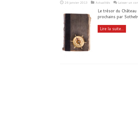
26 janvier 2013
Actualités
Laisser un c
Le trésor du Château 
prochains par Sotheb
Lire la suite...