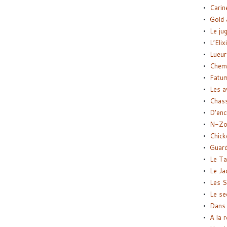
Carin
Gold 
Le ju
L’Elix
Lueur
Chemi
Fatu
Les a
Chas
D’enc
N-Zo
Chick
Guard
Le Ta
Le Ja
Les S
Le se
Dans 
A la 