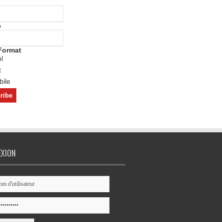
o
Format
l
t
ile
EXION