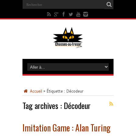
Accueil
»
Étiquette :
Décodeur
Tag archives :
Décodeur
Imitation Game : Alan Turing