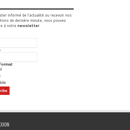
ster informé de l'actualité ou recevoir nos
tions de dernière minute, vous pouvez
re à notre
newsletter
.
o
Format
l
t
ile
EXION