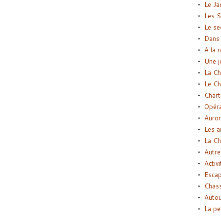
Le Ja
Les S
Le se
Dans 
A la 
Une j
La Ch
Le Ch
Chart
Opéra
Auror
Les a
La Ch
Autre
Activi
Esca
Chass
Autou
La pe