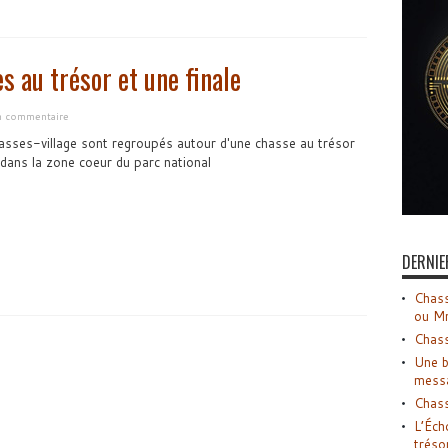
 au trésor et une finale
un commentaire
asses-village sont regroupés autour d'une chasse au trésor
t dans la zone coeur du parc national
DERNIE
Chass
ou M
Chass
Une b
mess
Chass
L’Éch
tréso