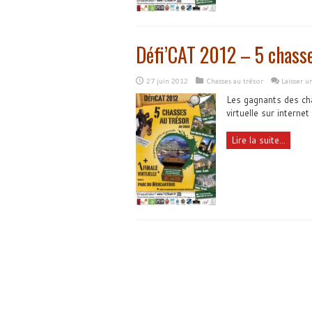
Défi’CAT 2012 – 5 chasses
27 juin 2012
Chasses au trésor
Laisser 
Les gagnants des ch
virtuelle sur interne
Lire la suite...