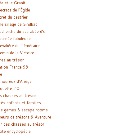
de et le Granit
ecrets de l’Égide
cret du destrier
le sillage de Sindbad
recherche du scarabée d’or
ournée fabuleuse
evalière du Téméraire
emin de la Victoire
res au trésor
tion France 98
e
moureux d’Ariège
ouette d’Or
s chasses au trésor
tés enfants et familles
pe games & escape rooms
eurs de trésors & Aventure
r des chasses au trésor
tite encyclopédie