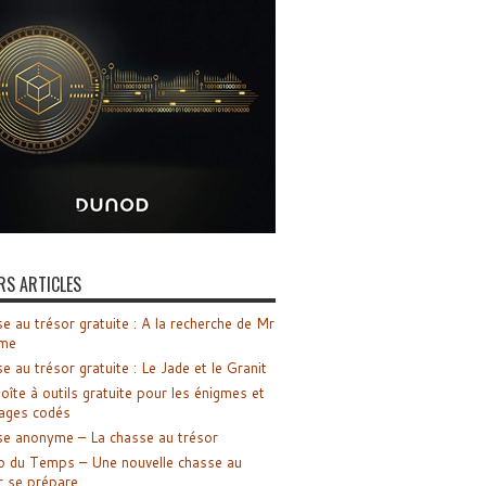
RS ARTICLES
e au trésor gratuite : A la recherche de Mr
me
e au trésor gratuite : Le Jade et le Granit
oîte à outils gratuite pour les énigmes et
ages codés
e anonyme – La chasse au trésor
o du Temps – Une nouvelle chasse au
r se prépare