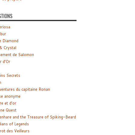
STIONS
riosa
ibur
e Diamond
& Crystal
gement de Salomon
ir d’Or
ns Secrets
m
ventures du capitaine Ronan
se anonyme
re et d’or
ne Quest
enhare and the Treasure of Spiking-Beard
ians of Legends
rot des Veilleurs