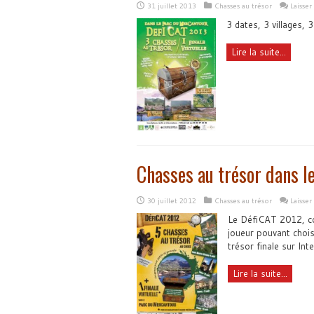
31 juillet 2013
Chasses au trésor
Laisse
3 dates, 3 villages, 
Lire la suite...
Chasses au trésor dans l
30 juillet 2012
Chasses au trésor
Laisse
Le DéfiCAT 2012, co
joueur pouvant choisi
trésor finale sur Int
Lire la suite...