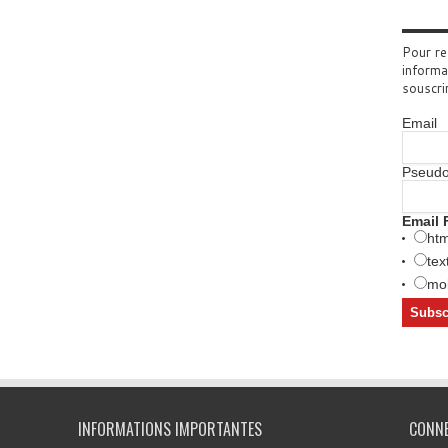
Pour re
informa
souscri
Email
Pseud
Email 
htm
tex
mob
INFORMATIONS IMPORTANTES
CONN