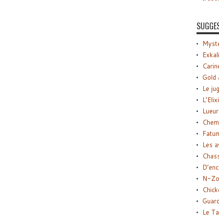
SUGGE
Myste
Exkal
Carin
Gold 
Le ju
L’Elix
Lueur
Chemi
Fatu
Les a
Chas
D’enc
N-Zo
Chick
Guard
Le Ta