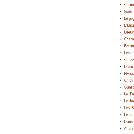
Carin
Gold 
Le ju
L’Elix
Lueur
Chemi
Fatu
Les a
Chas
D’enc
N-Zo
Chick
Guard
Le Ta
Le Ja
Les S
Le se
Dans 
A la 