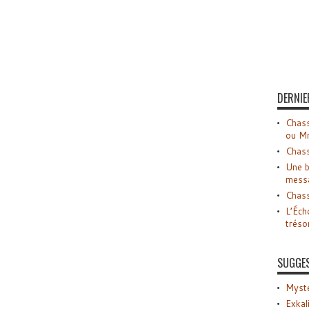
DERNIE
Chass
ou M
Chass
Une b
mess
Chass
L’Éch
tréso
SUGGE
Myste
Exkal