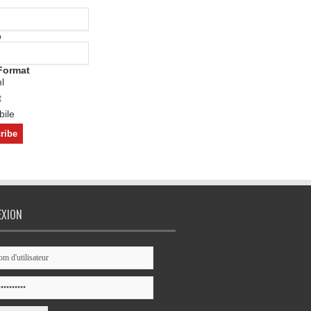
o
Format
l
t
ile
EXION