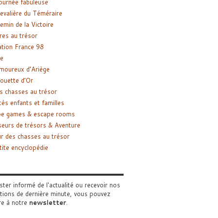
ournée fabuleuse
evalière du Téméraire
emin de la Victoire
res au trésor
tion France 98
e
moureux d’Ariège
ouette d’Or
s chasses au trésor
tés enfants et familles
pe games & escape rooms
eurs de trésors & Aventure
r des chasses au trésor
tite encyclopédie
ster informé de l'actualité ou recevoir nos
tions de dernière minute, vous pouvez
re à notre
newsletter
.