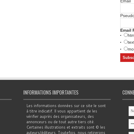
Email
Pseud
Email 
htm
tex
mob
INFORMATIONS IMPORTANTES
CONN
Les informations données sur ce site le sont
à titre indicatif. Il vous appartient de les
vérifier auprès des organisateurs, des
annonceurs ou de tout autre tiers cité.
Certaines illustrations et extraits sont © les
auteurs/éditeurs. Toutefois, nous retirerons