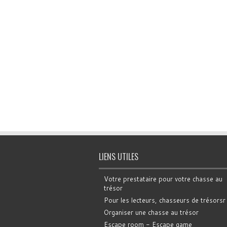
LIENS UTILES
Votre prestataire pour votre chasse au
trésor
Pour les lecteurs, chasseurs de trésorsr
Organiser une chasse au trésor
Escape room - Escape game