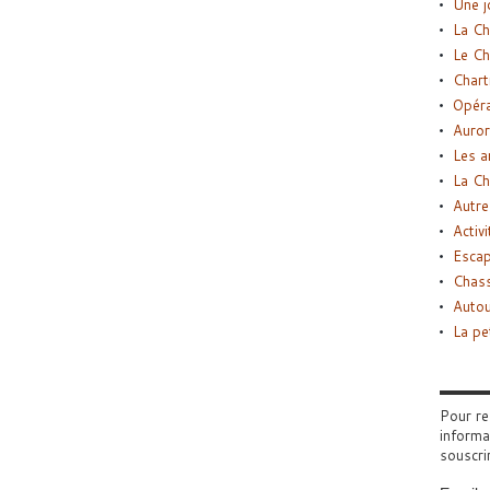
Une j
La Ch
Le Ch
Chart
Opéra
Auror
Les a
La Ch
Autre
Activi
Esca
Chass
Autou
La pe
Pour re
informa
souscri