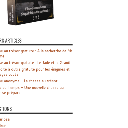
RS ARTICLES
e au trésor gratuite : A la recherche de Mr
me
e au trésor gratuite : Le Jade et le Granit
oîte à outils gratuite pour les énigmes et
ages codés
e anonyme – La chasse au trésor
o du Temps – Une nouvelle chasse au
r se prépare
STIONS
riosa
ibur