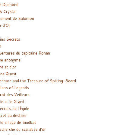
e Diamond
& Crystal
gement de Salomon
ir d’Or
ns Secrets
m
ventures du capitaine Ronan
se anonyme
re et d’or
ne Quest
enhare and the Treasure of Spiking-Beard
ians of Legends
rot des Veilleurs
de et le Granit
ecrets de l’Égide
cret du destrier
le sillage de Sindbad
recherche du scarabée d’or