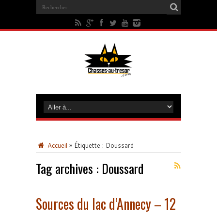
Accueil
»
Étiquette :
Doussard
Tag archives :
Doussard
Sources du lac d’Annecy – 12