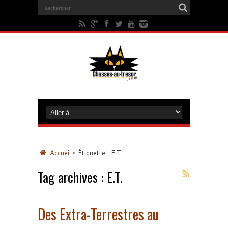
Accueil
»
Étiquette :
E.T.
Tag archives :
E.T.
Des Extra-Terrestres au